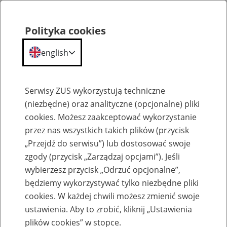
Polityka cookies
english
Menu
Search
Serwisy ZUS wykorzystują techniczne
(niezbędne) oraz analityczne (opcjonalne) pliki
cookies. Możesz zaakceptować wykorzystanie
Komunikaty
przez nas wszystkich takich plików (przycisk
„Przejdź do serwisu”) lub dostosować swoje
zgody (przycisk „Zarządzaj opcjami”). Jeśli
wybierzesz przycisk „Odrzuć opcjonalne”,
będziemy wykorzystywać tylko niezbędne pliki
cookies. W każdej chwili możesz zmienić swoje
Komunikat dla klientów przekazujących
ustawienia. Aby to zrobić, kliknij „Ustawienia
dokumenty ubezpieczeniowe za
plików cookies” w stopce.