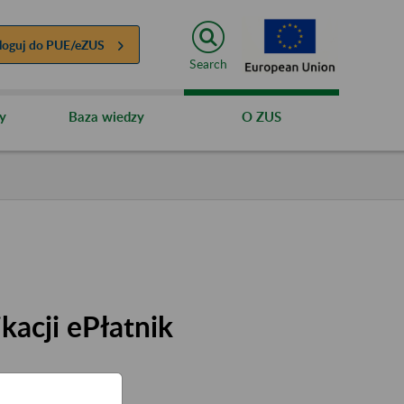
loguj do
PUE/eZUS
Search
y
Baza wiedzy
O ZUS
acji ePłatnik