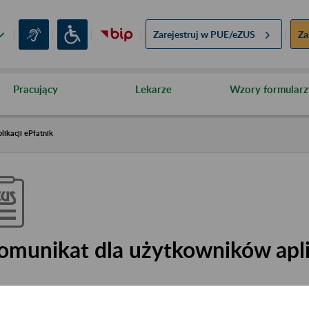
Zarejestruj w
PUE/eZUS
Za
Pracujący
Lekarze
Wzory formularz
ikacji ePłatnik
omunikat dla użytkowników aplik
4
July
2016