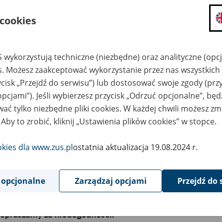
 cookies
ład Ubezpieczeń Społecznych uprzejmie informuje, że w 
stępują problemy dotyczące tworzenia dokumentów rozl
 wykorzystują techniczne (niezbędne) oraz analityczne (opc
es. Możesz zaakceptować wykorzystanie przez nas wszystkich 
korzystaniem funkcjonalności
"Nowy komplet rozliczeniow
ycisk „Przejdź do serwisu”) lub dostosować swoje zgody (przy
rzedniego miesiąca"
dostępnej w kreatorze obsługi rozlicz
opcjami”). Jeśli wybierzesz przycisk „Odrzuć opcjonalne”, bę
 czasu naprawy oprogramowania, w celu utworzenia ora
ać tylko niezbędne pliki cookies. W każdej chwili możesz zm
liczeniowych za kolejny okres rozliczeniowy, zalecamy k
 Aby to zrobić, kliknij „Ustawienia plików cookies” w stopce.
wy komplet rozliczeniowy"
, która dostępna jest również w
liczeń.
okies dla www.zus.pl
ostatnia aktualizacja 19.08.2024 r.
zegółowy opis funkcjonalności, można uzyskać w pomoc
d adresem:
beta.zus.pl/portal/pomoc/nowy_komplet_rozl
 opcjonalne
Zarządzaj opcjami
Przejdź do 
ormacja o przywróceniu pełnej funkcjonalności oprogra
blikowana niezwłocznie po usunięciu nieprawidłowości
epraszamy za niedogodności.