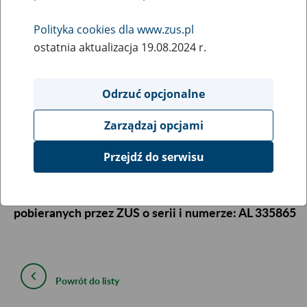
opłacaniu składek pobieranych przez ZUS.
Polityka cookies dla www.zus.pl
29
March
ostatnia aktualizacja 19.08.2024 r.
2013
Odrzuć opcjonalne
Informacja archiwalna
Zarządzaj opcjami
Zakład Ubezpieczeń Społecznych informuje, że
Przejdź do serwisu
zaginęła 1 szt. blankietu do wystawiania
zaświadczeń o niezaleganiu w opłaceniu składek
pobieranych przez ZUS o serii i numerze:
AL 335865
Powrót do listy