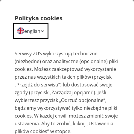
Polityka cookies
english
Menu
Search
Serwisy ZUS wykorzystują techniczne
(niezbędne) oraz analityczne (opcjonalne) pliki
cookies. Możesz zaakceptować wykorzystanie
Komunikaty
przez nas wszystkich takich plików (przycisk
„Przejdź do serwisu”) lub dostosować swoje
zgody (przycisk „Zarządzaj opcjami”). Jeśli
wybierzesz przycisk „Odrzuć opcjonalne”,
będziemy wykorzystywać tylko niezbędne pliki
cookies. W każdej chwili możesz zmienić swoje
Komunikat o zaginięciu blankietów do
ustawienia. Aby to zrobić, kliknij „Ustawienia
wystawiania zaświadczeń o niezaleganiu w
plików cookies” w stopce.