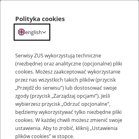
Polityka cookies
english
Menu
Search
Serwisy ZUS wykorzystują techniczne
(niezbędne) oraz analityczne (opcjonalne) pliki
cookies. Możesz zaakceptować wykorzystanie
Komunikaty
przez nas wszystkich takich plików (przycisk
„Przejdź do serwisu”) lub dostosować swoje
zgody (przycisk „Zarządzaj opcjami”). Jeśli
wybierzesz przycisk „Odrzuć opcjonalne”,
będziemy wykorzystywać tylko niezbędne pliki
cookies. W każdej chwili możesz zmienić swoje
Komunikat Prezesa Zakładu Ubezpieczeń
ustawienia. Aby to zrobić, kliknij „Ustawienia
Społecznych z dnia 14 lutego 2013 r. w
plików cookies” w stopce.