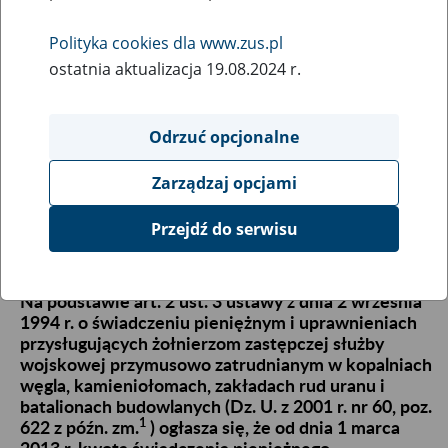
sprawie kwoty świadczenia pieniężnego
przysługującego żołnierzom zastępczej
Polityka cookies dla www.zus.pl
służby wojskowej przymusowo
ostatnia aktualizacja 19.08.2024 r.
zatrudnianym w kopalniach węgla,
kamieniołomach, zakładach rud uranu i
Odrzuć opcjonalne
batalionach budowlanych
Zarządzaj opcjami
21
February
2013
Przejdź do serwisu
Na podstawie art. 2 ust. 3 ustawy z dnia 2 września
1994 r. o świadczeniu pieniężnym i uprawnieniach
przysługujących żołnierzom zastępczej służby
wojskowej przymusowo zatrudnianym w kopalniach
węgla, kamieniołomach, zakładach rud uranu i
batalionach budowlanych (Dz. U. z 2001 r. nr 60, poz.
1
622 z późn. zm.
) ogłasza się, że od dnia 1 marca