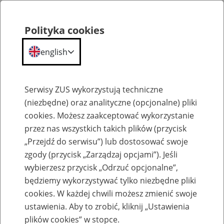
Polityka cookies
english
Menu
Search
Serwisy ZUS wykorzystują techniczne
(niezbędne) oraz analityczne (opcjonalne) pliki
cookies. Możesz zaakceptować wykorzystanie
Komunikaty
przez nas wszystkich takich plików (przycisk
„Przejdź do serwisu”) lub dostosować swoje
zgody (przycisk „Zarządzaj opcjami”). Jeśli
wybierzesz przycisk „Odrzuć opcjonalne”,
będziemy wykorzystywać tylko niezbędne pliki
cookies. W każdej chwili możesz zmienić swoje
Komunikat Prezesa Zakładu Ubezpieczeń
ustawienia. Aby to zrobić, kliknij „Ustawienia
Społecznych z dnia 18 lutego 2014 r. w
plików cookies” w stopce.