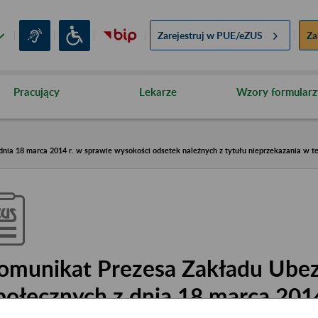
Zarejestruj w
PUE/eZUS
Za
Pracujący
Lekarze
Wzory formularz
nia 18 marca 2014 r. w sprawie wysokości odsetek należnych z tytułu nieprzekazania w t
omunikat Prezesa Zakładu Ube
połecznych z dnia 18 marca 2014