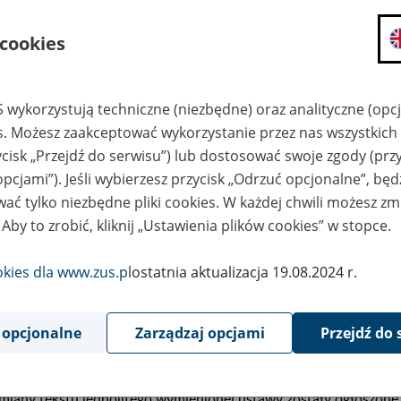
ysokości odsetek należnych z ty
ieprzekazania w terminie skład
 cookies
unduszu emerytalnego
 wykorzystują techniczne (niezbędne) oraz analityczne (opc
5
es. Możesz zaakceptować wykorzystanie przez nas wszystkich 
March
2014
ycisk „Przejdź do serwisu”) lub dostosować swoje zgody (przy
opcjami”). Jeśli wybierzesz przycisk „Odrzuć opcjonalne”, bę
ać tylko niezbędne pliki cookies. W każdej chwili możesz zm
 Aby to zrobić, kliknij „Ustawienia plików cookies” w stopce.
podstawie art. 47 ust. 10j ustawy z dnia 13 października 
zpieczeń społecznych (Dz. U. z 2013 r. poz. 1442, z późn
esie od dnia 1 kwietnia 2014 r. do dnia 30 czerwca 2014
okies dla www.zus.pl
ostatnia aktualizacja 19.08.2024 r.
eżnych z tytułu nieprzekazania w terminie składek do o
erytalnego wynosi
4,51 %
.
 opcjonalne
Zarządzaj opcjami
Przejdź do 
--------------------
iany tekstu jednolitego wymienionej ustawy zostały ogłoszone w