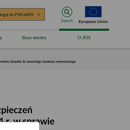
loguj do
PUE/eZUS
Search
y
Baza wiedzy
O ZUS
erminie składek do otwartego funduszu emerytalnego
zpieczeń
 r. w sprawie