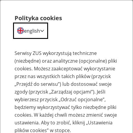
Polityka cookies
english
Menu
Search
Serwisy ZUS wykorzystują techniczne
(niezbędne) oraz analityczne (opcjonalne) pliki
cookies. Możesz zaakceptować wykorzystanie
Komunikaty
przez nas wszystkich takich plików (przycisk
„Przejdź do serwisu”) lub dostosować swoje
zgody (przycisk „Zarządzaj opcjami”). Jeśli
wybierzesz przycisk „Odrzuć opcjonalne”,
będziemy wykorzystywać tylko niezbędne pliki
cookies. W każdej chwili możesz zmienić swoje
Komunikat Prezesa Zakładu Ubezpieczeń
ustawienia. Aby to zrobić, kliknij „Ustawienia
Społecznych z dnia 19 listopada 2013 r. w
plików cookies” w stopce.