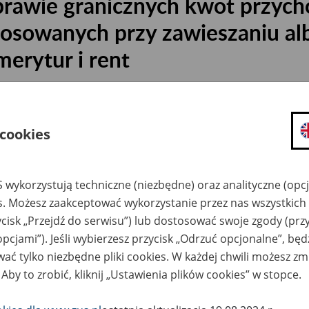
prawie granicznych kwot przycho
tosowanych przy zawieszaniu al
merytur i rent
3
November
2018
 cookies
odstawie art. 104 ust. 10 pkt 2 ustawy z dnia 17 grudnia 1998 r. o emer
 wykorzystują techniczne (niezbędne) oraz analityczne (opc
pieczeń Społecznych (Dz. U. z 2018 r. poz. 1270) ogłasza się, że kwoty g
es. Możesz zaakceptować wykorzystanie przez nas wszystkich 
oszą odpowiednio:
ycisk „Przejdź do serwisu”) lub dostosować swoje zgody (przy
37 851,70 zł – co stanowi sumę kwot przychodu odpowiad
miesięcznych wynagrodzeń w wysokości:
opcjami”). Jeśli wybierzesz przycisk „Odrzuć opcjonalne”, bę
ać tylko niezbędne pliki cookies. W każdej chwili możesz zm
2979,00 zł – od 1 stycznia 2018 r. do 28 lutego 2018 r.,
 Aby to zrobić, kliknij „Ustawienia plików cookies” w stopce.
3161,70 zł – od 1 marca 2018 r. do 31 maja 2018 r.,