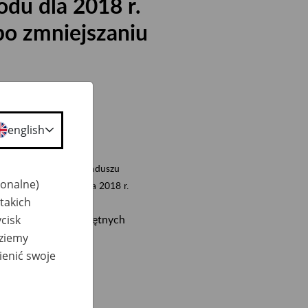
du dla 2018 r.
bo zmniejszaniu
english
yturach i rentach z Funduszu
jonalne)
raniczne przychodu dla 2018 r.
takich
cisk
ających 70% przeciętnych
dziemy
ienić swoje