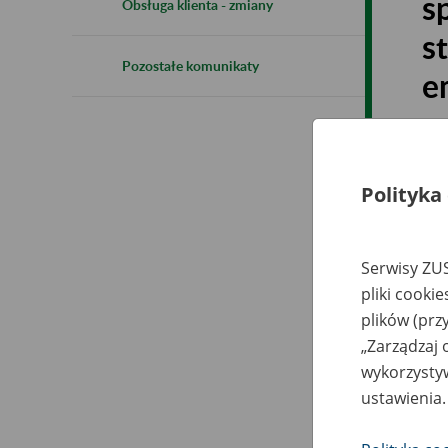
s
Obsługa klienta - zmiany
s
Pozostałe komunikaty
e
2
Polityka
Na p
Serwisy ZUS
Ubez
pliki cooki
wyn
plików (prz
„Zarządzaj 
wykorzystyw
ustawienia.