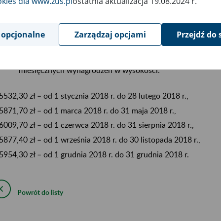
okies dla www.zus.pl
ostatnia aktualizacja 19.08.2024 r.
3236,00 zł – od 1 czerwca 2018 r. do 31 sierpnia 2018 r.,
3164,80 zł – od 1 września 2018 r. do 30 listopada 2018 r.,
3206,20 zł – od 1 grudnia 2018 r. do 31 grudnia 2018 r.;
 opcjonalne
Zarządzaj opcjami
Przejdź do 
70 295,30 zł – co stanowi sumę kwot przychodu odpowia
miesięcznych wynagrodzeń w wysokości:
5532,30 zł – od 1 stycznia 2018 r. do 28 lutego 2018 r.,
5871,70 zł – od 1 marca 2018 r. do 31 maja 2018 r.,
6009,70 zł – od 1 czerwca 2018 r. do 31 sierpnia 2018 r.,
5877,40 zł – od 1 września 2018 r. do 30 listopada 2018 r.,
5954,30 zł – od 1 grudnia 2018 r. do 31 grudnia 2018 r.
Powrót do listy