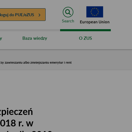
loguj do
PUE/eZUS
Search
y
Baza wiedzy
O ZUS
zy zawieszaniu albo zmniejszaniu emerytur i rent
zpieczeń
018 r. w