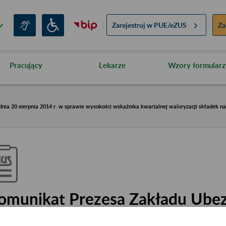
Zarejestruj w
PUE/eZUS
Za
Pracujący
Lekarze
Wzory formularz
nia 20 sierpnia 2014 r. w sprawie wysokości wskaźnika kwartalnej waloryzacji składek n
omunikat Prezesa Zakładu Ube
połecznych z dnia 20 sierpnia 20