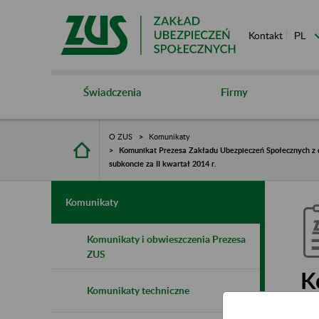
Kontakt
Świadczenia
Firmy
O ZUS
Komunikaty
Komunikat Prezesa Zakładu Ubezpieczeń Społecznych z d
subkoncie za II kwartał 2014 r.
Komunikaty
Komunikaty i obwieszczenia Prezesa
ZUS
K
Komunikaty techniczne
S