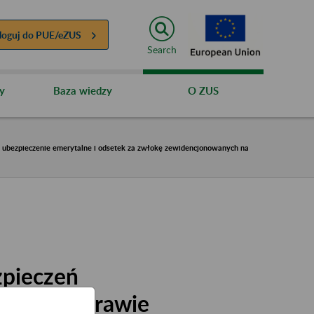
loguj do
PUE/eZUS
Search
y
Baza wiedzy
O ZUS
a ubezpieczenie emerytalne i odsetek za zwłokę zewidencjonowanych na
zpieczeń
14 r. w sprawie