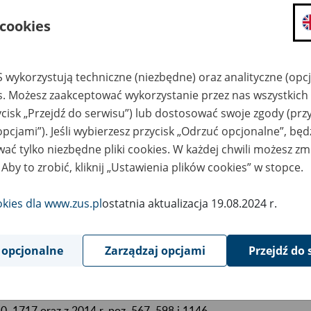
ysokości wskaźnika kwartalnej w
 cookies
kładek na ubezpieczenie emeryta
a zwłokę zewidencjonowanych n
 wykorzystują techniczne (niezbędne) oraz analityczne (opc
I kwartał 2014 r.
es. Możesz zaakceptować wykorzystanie przez nas wszystkich 
ycisk „Przejdź do serwisu”) lub dostosować swoje zgody (przy
opcjami”). Jeśli wybierzesz przycisk „Odrzuć opcjonalne”, bę
September
ać tylko niezbędne pliki cookies. W każdej chwili możesz zm
2014
 Aby to zrobić, kliknij „Ustawienia plików cookies” w stopce.
okies dla www.zus.pl
ostatnia aktualizacja 19.08.2024 r.
podstawie art. 40d ust. 7 ustawy z dnia 13 października 
zpieczeń społecznych (Dz. U. z 2013 r. poz. 1442, z późn.
aźnik kwartalnej waloryzacji składek na ubezpieczenie 
 opcjonalne
Zarządzaj opcjami
Przejdź do 
okę zewidencjonowanych na subkoncie, za II kwartał 20
iany tekstu jednolitego wymienionej ustawy zostały ogłoszone w
0, 1717 oraz z 2014 r. poz. 567, 598 i 1146.