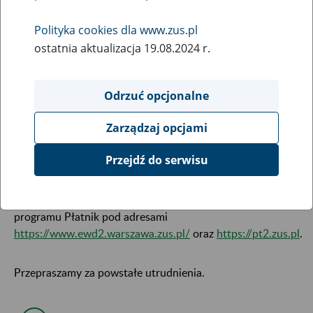
zgłoszeniowych i rozliczeniowych dla
programu Płatnik
Polityka cookies dla www.zus.pl
ostatnia aktualizacja 19.08.2024 r.
8
March
2022
Odrzuć opcjonalne
Szanowni Państwo,
Zarządzaj opcjami
Przejdź do serwisu
w związku z koniecznością przeprowadzenia prac
serwisowych,
12 marca 2022 r., od godziny 18:00 do
godziny 22:00
może wystąpić przerwa w dostępie do usług
programu Płatnik pod adresami
https://www.ewd2.warszawa.zus.pl/
oraz
https://pt2.zus.pl
.
Przepraszamy za powstałe utrudnienia.