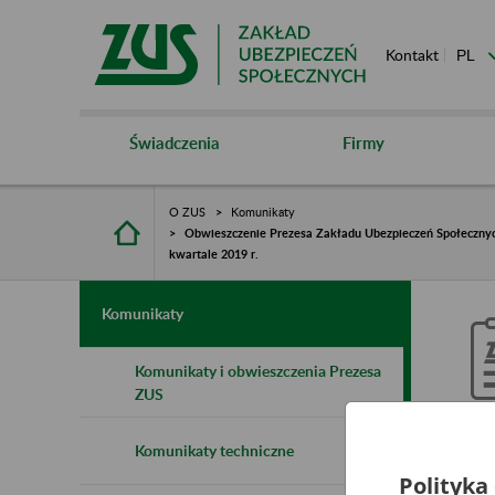
Kontakt
Świadczenia
Firmy
O ZUS
Komunikaty
Obwieszczenie Prezesa Zakładu Ubezpieczeń Społecznych 
kwartale 2019 r.
Komunikaty
Komunikaty i obwieszczenia Prezesa
ZUS
O
Komunikaty techniczne
S
Polityka