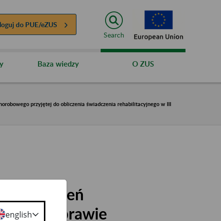
loguj do
PUE/eZUS
Search
y
Baza wiedzy
O ZUS
robowego przyjętej do obliczenia świadczenia rehabilitacyjnego w III
Ubezpieczeń
19 r. w sprawie
english