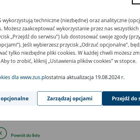
skaźnika waloryzacji podstawy 
horobowego przyjętej do oblicz
 wykorzystują techniczne (niezbędne) oraz analityczne (opc
es. Możesz zaakceptować wykorzystanie przez nas wszystkich 
ehabilitacyjnego w III kwartale 2
ycisk „Przejdź do serwisu”) lub dostosować swoje zgody (przy
opcjami”). Jeśli wybierzesz przycisk „Odrzuć opcjonalne”, bę
8
ać tylko niezbędne pliki cookies. W każdej chwili możesz zm
June
2019
 Aby to zrobić, kliknij „Ustawienia plików cookies” w stopce.
okies dla www.zus.pl
ostatnia aktualizacja 19.08.2024 r.
podstawie art. 19 ust. 3 ustawy z dnia 25 czerwca 1999 r. o świ
zpieczenia społecznego w razie choroby i macierzyństwa (Dz. U. z
następuje:
 opcjonalne
Zarządzaj opcjami
Przejdź do 
aźnik waloryzacji podstawy wymiaru zasiłku chorobowego przyję
abilitacyjnego w III kwartale 2019 r. wynosi 108,1%.
Powrót do listy