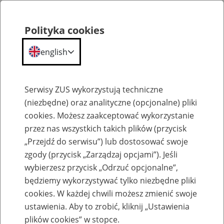
Polityka cookies
english
Menu
Search
Serwisy ZUS wykorzystują techniczne
(niezbędne) oraz analityczne (opcjonalne) pliki
cookies. Możesz zaakceptować wykorzystanie
Komunikaty
przez nas wszystkich takich plików (przycisk
„Przejdź do serwisu”) lub dostosować swoje
zgody (przycisk „Zarządzaj opcjami”). Jeśli
wybierzesz przycisk „Odrzuć opcjonalne”,
będziemy wykorzystywać tylko niezbędne pliki
cookies. W każdej chwili możesz zmienić swoje
Ograniczenia w dostępie do aplikacji
ustawienia. Aby to zrobić, kliknij „Ustawienia
mobilnych mZUS i mZUS dla Lekarza od 21
plików cookies” w stopce.