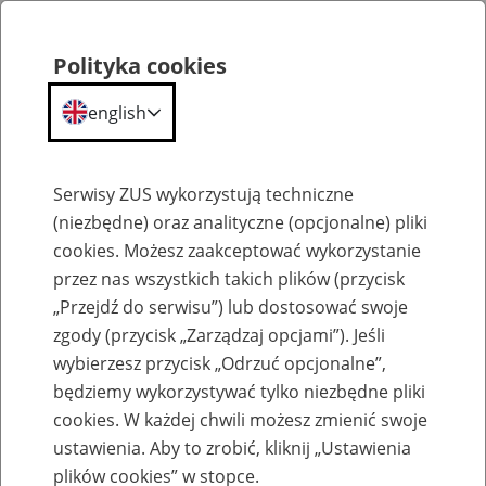
Polityka cookies
english
Menu
Search
Serwisy ZUS wykorzystują techniczne
(niezbędne) oraz analityczne (opcjonalne) pliki
cookies. Możesz zaakceptować wykorzystanie
Komunikaty
przez nas wszystkich takich plików (przycisk
„Przejdź do serwisu”) lub dostosować swoje
zgody (przycisk „Zarządzaj opcjami”). Jeśli
wybierzesz przycisk „Odrzuć opcjonalne”,
będziemy wykorzystywać tylko niezbędne pliki
cookies. W każdej chwili możesz zmienić swoje
Ograniczenia w wydawaniu nowych
ustawienia. Aby to zrobić, kliknij „Ustawienia
certyfikatów dla lekarzy od 21 do 22
plików cookies” w stopce.