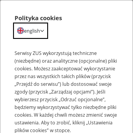
Polityka cookies
english
Menu
Search
Serwisy ZUS wykorzystują techniczne
(niezbędne) oraz analityczne (opcjonalne) pliki
cookies. Możesz zaakceptować wykorzystanie
Komunikaty
przez nas wszystkich takich plików (przycisk
„Przejdź do serwisu”) lub dostosować swoje
zgody (przycisk „Zarządzaj opcjami”). Jeśli
wybierzesz przycisk „Odrzuć opcjonalne”,
będziemy wykorzystywać tylko niezbędne pliki
cookies. W każdej chwili możesz zmienić swoje
Ograniczenie w dostępie do niektórych
ustawienia. Aby to zrobić, kliknij „Ustawienia
wniosków na PUE ZUS po południu 16
plików cookies” w stopce.