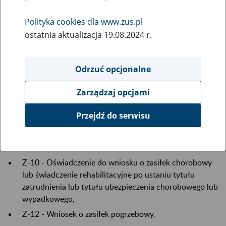
grudnia 2022 r. oraz usunięcie niektórych
wniosków roboczych
Polityka cookies dla www.zus.pl
ostatnia aktualizacja 19.08.2024 r.
15
December
2022
Odrzuć opcjonalne
W związku z koniecznością przeprowadzenia prac
Zarządzaj opcjami
serwisowych na portalu PUE ZUS, 16 grudnia od 15:00 do
Przejdź do serwisu
18:30 mogą wystąpić problemy z dostępnością wniosków:
OL-FZLA - Wniosek w sprawie upoważnienia do
wystawiania zaświadczeń lekarskich,
Z-10 - Oświadczenie do wniosku o zasiłek chorobowy
lub świadczenie rehabilitacyjne po ustaniu tytułu
zatrudnienia lub tytułu ubezpieczenia chorobowego lub
wypadkowego,
Z-12 - Wniosek o zasiłek pogrzebowy,