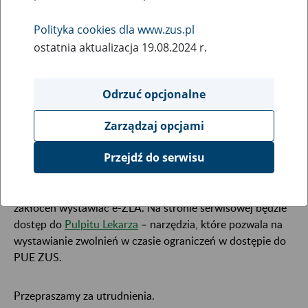
31
March
Polityka cookies dla www.zus.pl
2023
ostatnia aktualizacja 19.08.2024 r.
W związku z koniecznością przeprowadzenia prac
Odrzuć opcjonalne
serwisowych 1 kwietnia od godziny 00:00 do godziny
01:00 mogą wystąpić ograniczenia w dostępie do portalu
Zarządzaj opcjami
Platformy Usług Elektronicznych i poszczególnych jego
funkcji.
Przejdź do serwisu
W tym czasie lekarze i asystenci medyczni mogą bez
zakłóceń wystawiać e-ZLA. Na stronie serwisowej będzie
dostęp do
Pulpitu Lekarza
– narzędzia, które pozwala na
wystawianie zwolnień w czasie ograniczeń w dostępie do
PUE ZUS.
Przepraszamy za utrudnienia.