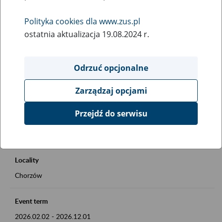
Rodzaj wydarzenia
Polityka cookies dla www.zus.pl
Inne
ostatnia aktualizacja 19.08.2024 r.
Essential area
Okienko Górnicze 2026
Odrzuć opcjonalne
Zarządzaj opcjami
Event description
Okienko Górnicze w ZUS
Przejdź do serwisu
Szczegóły na plakacie
Locality
Chorzów
Event term
2026.02.02
-
2026.12.01