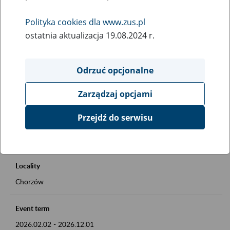
Rodzaj wydarzenia
Polityka cookies dla www.zus.pl
Inne
ostatnia aktualizacja 19.08.2024 r.
Essential area
Okienko Górnicze 2026
Odrzuć opcjonalne
Zarządzaj opcjami
Event description
Okienko Górnicze w ZUS
Przejdź do serwisu
Szczegóły na plakacie
Locality
Chorzów
Event term
2026.02.02
-
2026.12.01