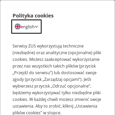
Polityka cookies
english
Menu
Search
Serwisy ZUS wykorzystują techniczne
(niezbędne) oraz analityczne (opcjonalne) pliki
Przepraszamy,
cookies. Możesz zaakceptować wykorzystanie
podana strona nie została znaleziona.
przez nas wszystkich takich plików (przycisk
„Przejdź do serwisu”) lub dostosować swoje
Błąd 404
zgody (przycisk „Zarządzaj opcjami”). Jeśli
wybierzesz przycisk „Odrzuć opcjonalne”,
będziemy wykorzystywać tylko niezbędne pliki
cookies. W każdej chwili możesz zmienić swoje
ustawienia. Aby to zrobić, kliknij „Ustawienia
Przejdź do strony głównej
plików cookies” w stopce.