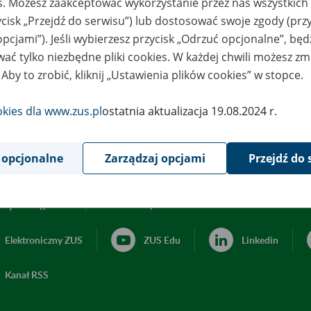
es. Możesz zaakceptować wykorzystanie przez nas wszystkich 
ycisk „Przejdź do serwisu”) lub dostosować swoje zgody (przy
opcjami”). Jeśli wybierzesz przycisk „Odrzuć opcjonalne”, bę
ać tylko niezbędne pliki cookies. W każdej chwili możesz zm
 Aby to zrobić, kliknij „Ustawienia plików cookies” w stopce.
okies dla www.zus.pl
ostatnia aktualizacja 19.08.2024 r.
 opcjonalne
Zarządzaj opcjami
Przejdź do 
acja dostępności
Ustawienia plików cookies
Elektroniczny ZUS
ZUS Edu
Linkedin
Kanał RSS