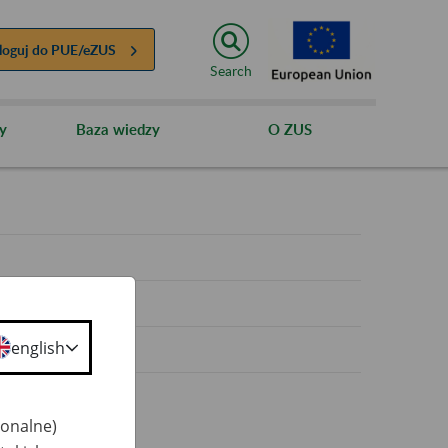
loguj do
PUE/eZUS
Search
y
Baza wiedzy
O ZUS
y
english
jonalne)