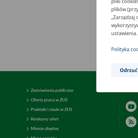
pliki cooki
plików (prz
„Zarządzaj 
wykorzystyw
ustawienia.
Polityka co
Odrzuć
Zamówienia publiczne
Deklar
Oferty pracy w ZUS
Praktyki i staże w ZUS
Konkursy ofert
Mienie zbędne
Mapa serwisu