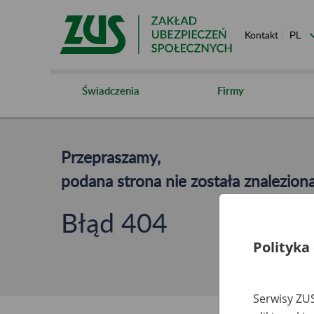
Kontakt
Świadczenia
Firmy
Przepraszamy,
podana strona nie została znaleziona
Błąd 404
Polityka
Serwisy ZUS