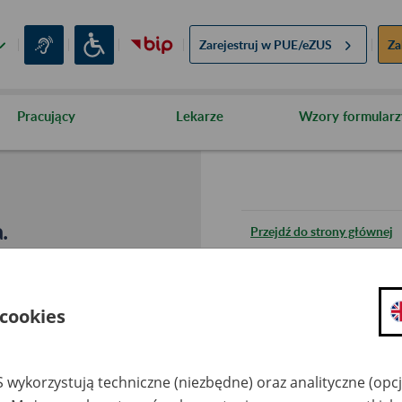
Zarejestruj w
PUE/eZUS
Za
Pracujący
Lekarze
Wzory formularz
.
Przejdź do strony głównej
Wróć do poprzedniej stron
 cookies
Przejdź do mapy serwisu
 wykorzystują techniczne (niezbędne) oraz analityczne (opc