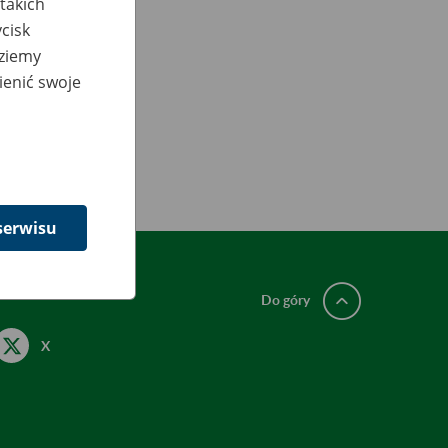
takich
cisk
dziemy
ienić swoje
serwisu
Do góry
X