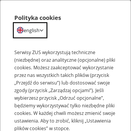
Polityka cookies
english
Menu
Search
Serwisy ZUS wykorzystują techniczne
(niezbędne) oraz analityczne (opcjonalne) pliki
Przepraszamy,
cookies. Możesz zaakceptować wykorzystanie
podana strona nie została znaleziona.
przez nas wszystkich takich plików (przycisk
„Przejdź do serwisu”) lub dostosować swoje
Błąd 404
zgody (przycisk „Zarządzaj opcjami”). Jeśli
wybierzesz przycisk „Odrzuć opcjonalne”,
będziemy wykorzystywać tylko niezbędne pliki
cookies. W każdej chwili możesz zmienić swoje
ustawienia. Aby to zrobić, kliknij „Ustawienia
Przejdź do strony głównej
plików cookies” w stopce.