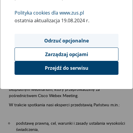
samodzielnej egzystencji
Polityka cookies dla www.zus.pl
ostatnia aktualizacja 19.08.2024 r.
Rodzaj wydarzenia
Szkolenia
Odrzuć opcjonalne
Essential area
Zarządzaj opcjami
Emerytury i renty
Przejdź do serwisu
Event description
13.08.2026 r. o godz. 10.00
zapraszamy Państwa do udziału w
bezpłatnym webinarium, który przeprowadzimy za
pośrednictwem Cisco Webex Meeting.
W trakcie spotkania nasi eksperci przedstawią Państwu m.in.:
podstawę prawną, cel, warunki i zasady ustalania wysokości
świadczenia,