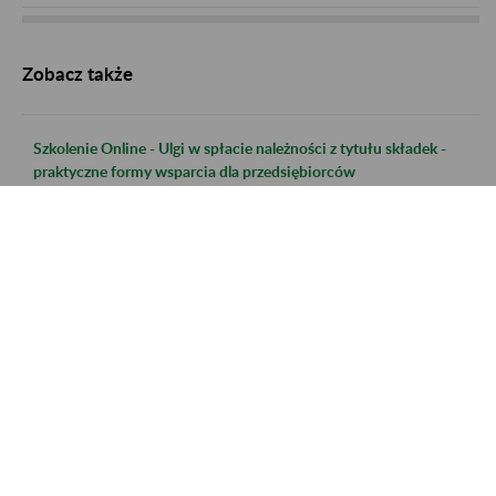
Zobacz także
Szkolenie Online - Ulgi w spłacie należności z tytułu składek -
praktyczne formy wsparcia dla przedsiębiorców
Szkolenie Online - Świadczenie uzupełniające dla osób
niezdolnych do samodzielnej egzystencji
Szkolenie online - Nabywanie uprawnień do emerytury dla osób
urodzonych po 31.12.1948 r.
Szkolenie online - Świadczenie uzupełniające dla osób
niezdolnych do samodzielnej egzystencji