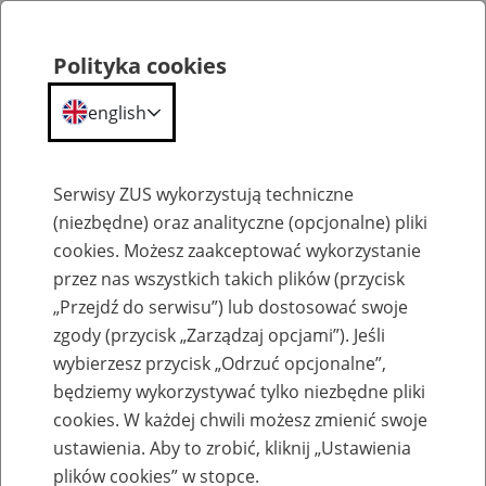
Polityka cookies
english
Menu
Search
Serwisy ZUS wykorzystują techniczne
(niezbędne) oraz analityczne (opcjonalne) pliki
cookies. Możesz zaakceptować wykorzystanie
Szkolenia
przez nas wszystkich takich plików (przycisk
„Przejdź do serwisu”) lub dostosować swoje
zgody (przycisk „Zarządzaj opcjami”). Jeśli
wybierzesz przycisk „Odrzuć opcjonalne”,
będziemy wykorzystywać tylko niezbędne pliki
cookies. W każdej chwili możesz zmienić swoje
Szkolenie online - Świadczenie
ustawienia. Aby to zrobić, kliknij „Ustawienia
uzupełniające dla osób niezdolnych do
plików cookies” w stopce.