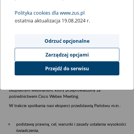
samodzielnej egzystencji
Polityka cookies dla www.zus.pl
ostatnia aktualizacja 19.08.2024 r.
Rodzaj wydarzenia
Szkolenia
Odrzuć opcjonalne
Essential area
Zarządzaj opcjami
Emerytury i renty
Przejdź do serwisu
Event description
13.08.2026 r. o godz. 10.00
zapraszamy Państwa do udziału w
bezpłatnym webinarium, który przeprowadzimy za
pośrednictwem Cisco Webex Meeting.
W trakcie spotkania nasi eksperci przedstawią Państwu m.in.:
podstawę prawną, cel, warunki i zasady ustalania wysokości
świadczenia,