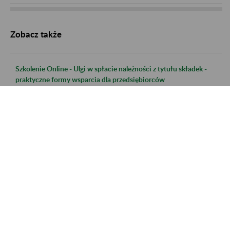
Zobacz także
Szkolenie Online - Ulgi w spłacie należności z tytułu składek -
praktyczne formy wsparcia dla przedsiębiorców
Szkolenie Online - Świadczenie uzupełniające dla osób
niezdolnych do samodzielnej egzystencji
Szkolenie online - Ustalanie ustawodawstwa właściwego dla
pracowników delegowanych do pracy za granicą lub
pracujących w kilku krajach członkowskich
Szkolenie online - Zasady rozliczania i tryb postepowania w
sprawach rozliczania składek na FUS, FUZ, FP i FGŚP