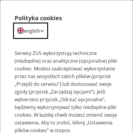
Polityka cookies
english
Menu
Search
Serwisy ZUS wykorzystują techniczne
(niezbędne) oraz analityczne (opcjonalne) pliki
cookies. Możesz zaakceptować wykorzystanie
Szkolenia
przez nas wszystkich takich plików (przycisk
„Przejdź do serwisu”) lub dostosować swoje
zgody (przycisk „Zarządzaj opcjami”). Jeśli
wybierzesz przycisk „Odrzuć opcjonalne”,
będziemy wykorzystywać tylko niezbędne pliki
cookies. W każdej chwili możesz zmienić swoje
Szkolenie online - Świadczenie
ustawienia. Aby to zrobić, kliknij „Ustawienia
uzupełniające dla osób niezdolnych do
plików cookies” w stopce.