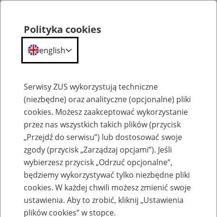
Polityka cookies
english
Menu
Search
Serwisy ZUS wykorzystują techniczne
(niezbędne) oraz analityczne (opcjonalne) pliki
cookies. Możesz zaakceptować wykorzystanie
Szkolenia
przez nas wszystkich takich plików (przycisk
„Przejdź do serwisu”) lub dostosować swoje
zgody (przycisk „Zarządzaj opcjami”). Jeśli
wybierzesz przycisk „Odrzuć opcjonalne”,
będziemy wykorzystywać tylko niezbędne pliki
cookies. W każdej chwili możesz zmienić swoje
Szkolenie online - Świadczenie
ustawienia. Aby to zrobić, kliknij „Ustawienia
uzupełniające dla osób niezdolnych do
plików cookies” w stopce.