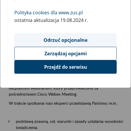
samodzielnej egzystencji
Polityka cookies dla www.zus.pl
ostatnia aktualizacja 19.08.2024 r.
Rodzaj wydarzenia
Szkolenia
Odrzuć opcjonalne
Essential area
Zarządzaj opcjami
Emerytury i renty
Przejdź do serwisu
Event description
13.08.2026 r. o godz. 10.00
zapraszamy Państwa do udziału w
bezpłatnym webinarium, który przeprowadzimy za
pośrednictwem Cisco Webex Meeting.
W trakcie spotkania nasi eksperci przedstawią Państwu m.in.:
podstawę prawną, cel, warunki i zasady ustalania wysokości
świadczenia,