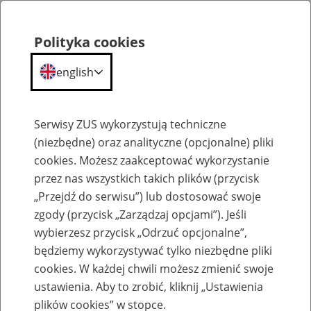
Polityka cookies
english
Menu
Search
Serwisy ZUS wykorzystują techniczne
(niezbędne) oraz analityczne (opcjonalne) pliki
cookies. Możesz zaakceptować wykorzystanie
Szkolenia
przez nas wszystkich takich plików (przycisk
„Przejdź do serwisu”) lub dostosować swoje
zgody (przycisk „Zarządzaj opcjami”). Jeśli
wybierzesz przycisk „Odrzuć opcjonalne”,
będziemy wykorzystywać tylko niezbędne pliki
cookies. W każdej chwili możesz zmienić swoje
Szkolenie online - Świadczenie
ustawienia. Aby to zrobić, kliknij „Ustawienia
uzupełniające dla osób niezdolnych do
plików cookies” w stopce.