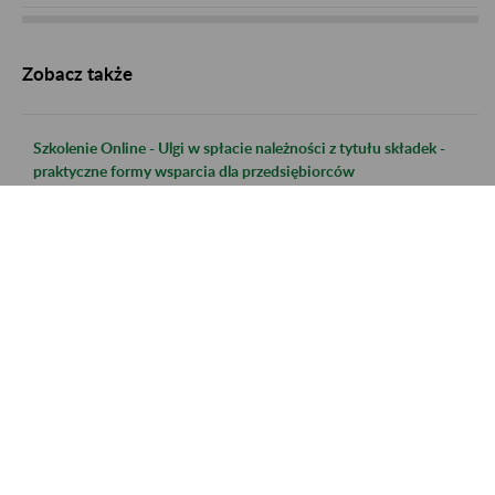
Zobacz także
Szkolenie Online - Ulgi w spłacie należności z tytułu składek -
praktyczne formy wsparcia dla przedsiębiorców
Szkolenie Online - Świadczenie uzupełniające dla osób
niezdolnych do samodzielnej egzystencji
Szkolenie online - Nabywanie uprawnień do emerytury dla osób
urodzonych po 31.12.1948 r.
Szkolenie online - Świadczenie uzupełniające dla osób
niezdolnych do samodzielnej egzystencji