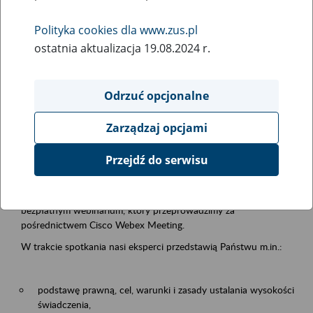
samodzielnej egzystencji
Polityka cookies dla www.zus.pl
ostatnia aktualizacja 19.08.2024 r.
Rodzaj wydarzenia
Szkolenia
Odrzuć opcjonalne
Essential area
Zarządzaj opcjami
Emerytury i renty
Przejdź do serwisu
Event description
13.08.2026 r. o godz. 10.00
zapraszamy Państwa do udziału w
bezpłatnym webinarium, który przeprowadzimy za
pośrednictwem Cisco Webex Meeting.
W trakcie spotkania nasi eksperci przedstawią Państwu m.in.:
podstawę prawną, cel, warunki i zasady ustalania wysokości
świadczenia,