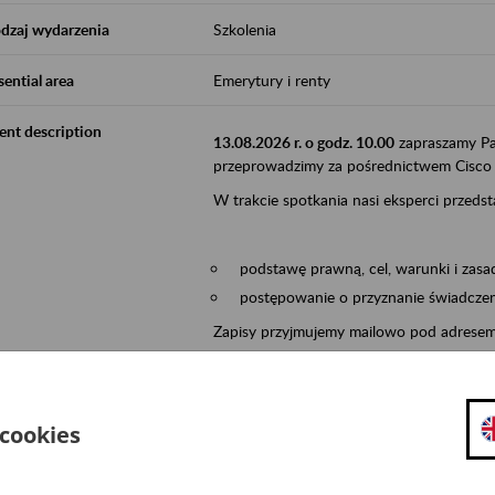
dzaj wydarzenia
Szkolenia
sential area
Emerytury i renty
ent description
13.08.2026 r. o godz. 10.00
zapraszamy Pa
przeprowadzimy za pośrednictwem Cisco
W trakcie spotkania nasi eksperci przedst
podstawę prawną, cel, warunki i zasa
postępowanie o przyznanie świadczeni
Zapisy przyjmujemy mailowo pod adrese
W zgłoszeniu prosimy, aby podali Państw
adres e-mail (na który wyślemy 
 cookies
datę i temat webinarium,
załączone oświadczenie zgoda