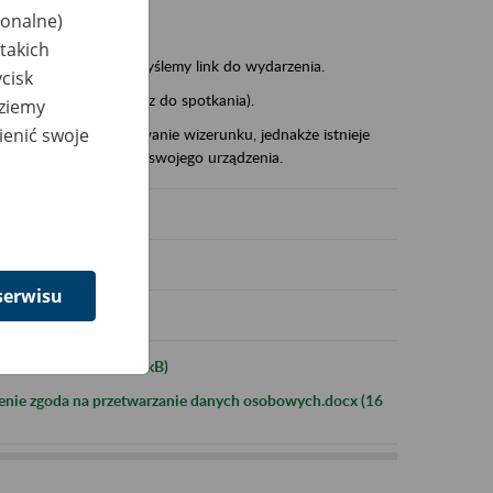
zwiska),
jonalne)
takich
stwa adres mailowy wyślemy link do wydarzenia.
cisk
sk Join meeting (dołącz do spotkania).
dziemy
ienić swoje
wo zgodę na publikowanie wizerunku, jednakże istnieje
a obrazu i dźwięku ze swojego urządzenia.
serwisu
informacyjna.docx (17 kB)
enie zgoda na przetwarzanie danych osobowych.docx (16