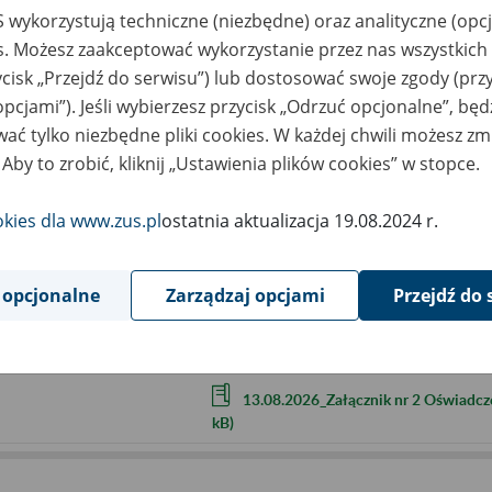
liczbę uczestników (imiona i na
 wykorzystują techniczne (niezbędne) oraz analityczne (opc
numer do kontaktu.
es. Możesz zaakceptować wykorzystanie przez nas wszystkich 
W dniu spotkania na wskazany przez Pań
ycisk „Przejdź do serwisu”) lub dostosować swoje zgody (przy
Aby dołączyć do spotkania klikamy przyci
opcjami”). Jeśli wybierzesz przycisk „Odrzuć opcjonalne”, bę
ać tylko niezbędne pliki cookies. W każdej chwili możesz zm
Dołączając do wydarzenia wyrażają Państ
możliwość uczestnictwa bez udostępniani
 Aby to zrobić, kliknij „Ustawienia plików cookies” w stopce.
cality
Zielona Góra
okies dla www.zus.pl
ostatnia aktualizacja 19.08.2024 r.
ent term
2026.08.13
 opcjonalne
Zarządzaj opcjami
Przejdź do 
ntact
PUE-ZielonaGora@zus.pl
tachments
13.08.2026_Załącznik nr 1 Klauzula 
13.08.2026_Załącznik nr 2 Oświadcz
kB)