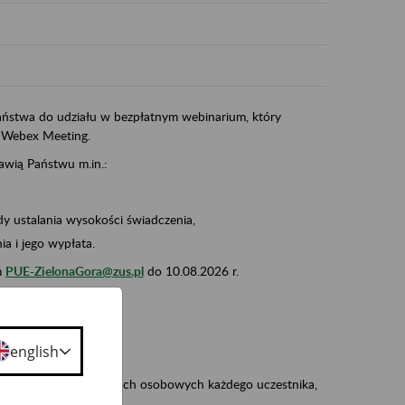
ństwa do udziału w bezpłatnym webinarium, który
 Webex Meeting.
awią Państwu m.in.:
dy ustalania wysokości świadczenia,
a i jego wypłata.
m
PUE-ZielonaGora@zus.pl
do 10.08.2026 r.
o:
zaproszenie),
english
 na przetwarzanie danych osobowych każdego uczestnika,