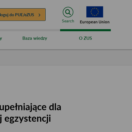
loguj do
PUE/eZUS
Search
y
Baza wiedzy
O ZUS
upełniające dla
 egzystencji