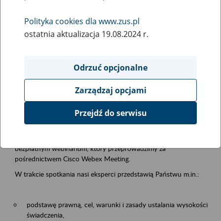
samodzielnej egzystencji
Polityka cookies dla www.zus.pl
ostatnia aktualizacja 19.08.2024 r.
Rodzaj wydarzenia
Szkolenia
Odrzuć opcjonalne
Essential area
Zarządzaj opcjami
Emerytury i renty
Przejdź do serwisu
Event description
13.08.2026 r. o godz. 10.00
zapraszamy Państwa do udziału w
bezpłatnym webinarium, który przeprowadzimy za
pośrednictwem Cisco Webex Meeting.
W trakcie spotkania nasi eksperci przedstawią Państwu m.in.:
podstawę prawną, cel, warunki i zasady ustalania wysokości
świadczenia,