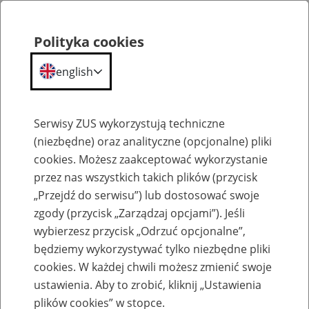
Polityka cookies
english
Menu
Search
Serwisy ZUS wykorzystują techniczne
(niezbędne) oraz analityczne (opcjonalne) pliki
cookies. Możesz zaakceptować wykorzystanie
Szkolenia
przez nas wszystkich takich plików (przycisk
„Przejdź do serwisu”) lub dostosować swoje
zgody (przycisk „Zarządzaj opcjami”). Jeśli
wybierzesz przycisk „Odrzuć opcjonalne”,
będziemy wykorzystywać tylko niezbędne pliki
cookies. W każdej chwili możesz zmienić swoje
Szkolenie online - Świadczenie
ustawienia. Aby to zrobić, kliknij „Ustawienia
uzupełniające dla osób niezdolnych do
plików cookies” w stopce.