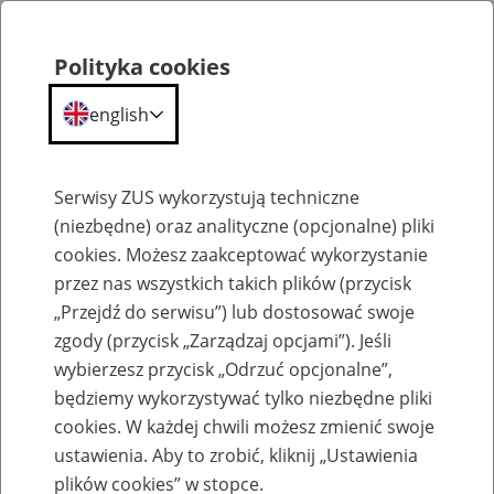
Polityka cookies
english
Menu
Search
Serwisy ZUS wykorzystują techniczne
(niezbędne) oraz analityczne (opcjonalne) pliki
cookies. Możesz zaakceptować wykorzystanie
Szkolenia
przez nas wszystkich takich plików (przycisk
„Przejdź do serwisu”) lub dostosować swoje
zgody (przycisk „Zarządzaj opcjami”). Jeśli
wybierzesz przycisk „Odrzuć opcjonalne”,
będziemy wykorzystywać tylko niezbędne pliki
cookies. W każdej chwili możesz zmienić swoje
Szkolenie online - Świadczenie
ustawienia. Aby to zrobić, kliknij „Ustawienia
uzupełniające dla osób niezdolnych do
plików cookies” w stopce.