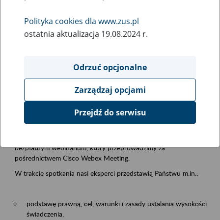
samodzielnej egzystencji
Polityka cookies dla www.zus.pl
ostatnia aktualizacja 19.08.2024 r.
Rodzaj wydarzenia
Szkolenia
Odrzuć opcjonalne
Essential area
Zarządzaj opcjami
Emerytury i renty
Przejdź do serwisu
Event description
13.08.2026 r. o godz. 10.00
zapraszamy Państwa do udziału w
bezpłatnym webinarium, który przeprowadzimy za
pośrednictwem Cisco Webex Meeting.
W trakcie spotkania nasi eksperci przedstawią Państwu m.in.:
podstawę prawną, cel, warunki i zasady ustalania wysokości
świadczenia,