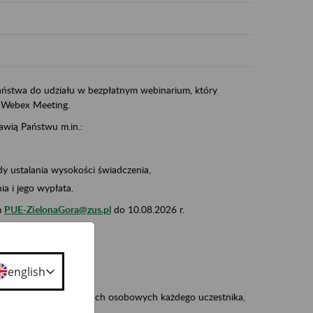
ństwa do udziału w bezpłatnym webinarium, który
 Webex Meeting.
awią Państwu m.in.:
dy ustalania wysokości świadczenia,
a i jego wypłata.
m
PUE-ZielonaGora@zus.pl
do 10.08.2026 r.
o:
zaproszenie),
english
 na przetwarzanie danych osobowych każdego uczestnika,