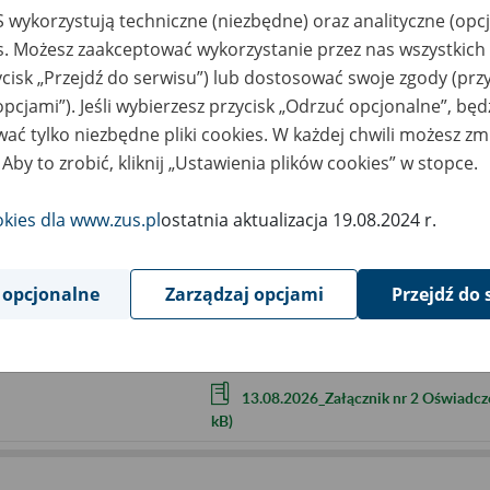
liczbę uczestników (imiona i na
 wykorzystują techniczne (niezbędne) oraz analityczne (opc
numer do kontaktu.
es. Możesz zaakceptować wykorzystanie przez nas wszystkich 
W dniu spotkania na wskazany przez Pań
ycisk „Przejdź do serwisu”) lub dostosować swoje zgody (przy
Aby dołączyć do spotkania klikamy przyci
opcjami”). Jeśli wybierzesz przycisk „Odrzuć opcjonalne”, bę
ać tylko niezbędne pliki cookies. W każdej chwili możesz zm
Dołączając do wydarzenia wyrażają Państ
możliwość uczestnictwa bez udostępniani
 Aby to zrobić, kliknij „Ustawienia plików cookies” w stopce.
cality
Zielona Góra
okies dla www.zus.pl
ostatnia aktualizacja 19.08.2024 r.
ent term
2026.08.13
 opcjonalne
Zarządzaj opcjami
Przejdź do 
ntact
PUE-ZielonaGora@zus.pl
tachments
13.08.2026_Załącznik nr 1 Klauzula 
13.08.2026_Załącznik nr 2 Oświadcz
kB)