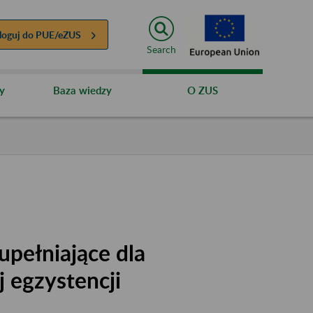
loguj do
PUE/eZUS
Search
y
Baza wiedzy
O ZUS
upełniające dla
 egzystencji