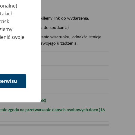
zwiska),
jonalne)
takich
stwa adres mailowy wyślemy link do wydarzenia.
cisk
sk Join meeting (dołącz do spotkania).
dziemy
ienić swoje
wo zgodę na publikowanie wizerunku, jednakże istnieje
a obrazu i dźwięku ze swojego urządzenia.
serwisu
informacyjna.docx (17 kB)
enie zgoda na przetwarzanie danych osobowych.docx (16