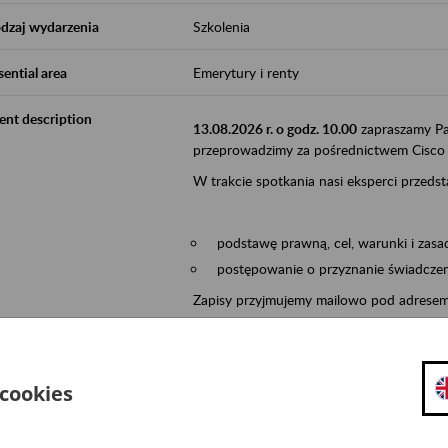
dzaj wydarzenia
Szkolenia
sential area
Emerytury i renty
ent description
13.08.2026 r. o godz. 10.00
zapraszamy Pa
przeprowadzimy za pośrednictwem Cisco
W trakcie spotkania nasi eksperci przedst
podstawę prawną, cel, warunki i zasa
postępowanie o przyznanie świadczeni
Zapisy przyjmujemy mailowo pod adrese
W zgłoszeniu prosimy, aby podali Państw
adres e-mail (na który wyślemy 
 cookies
datę i temat webinarium,
załączone oświadczenie zgoda