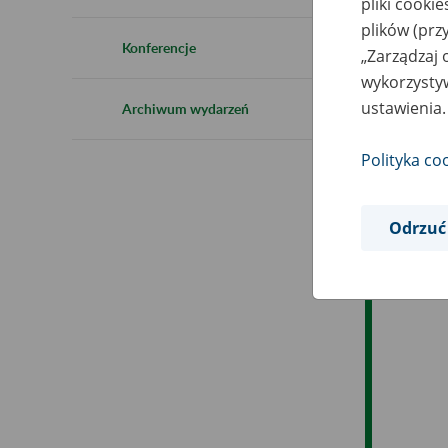
pliki cooki
Ro
plików (prz
Konferencje
„Zarządzaj 
Es
wykorzystyw
ustawienia.
Archiwum wydarzeń
Ev
Polityka co
Odrzuć