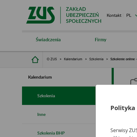
Kontakt
Świadczenia
Firmy
O ZUS
Kalendarium
Szkolenia
Szkolenie online 
Kalendarium
Szkolenia
Polityka
S
Inne
o
Serwisy ZUS
Szkolenia BHP