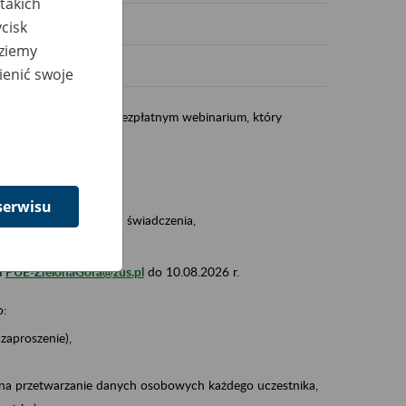
takich
cisk
dziemy
ienić swoje
ństwa do udziału w bezpłatnym webinarium, który
 Webex Meeting.
awią Państwu m.in.:
serwisu
dy ustalania wysokości świadczenia,
a i jego wypłata.
m
PUE-ZielonaGora@zus.pl
do 10.08.2026 r.
o:
zaproszenie),
 na przetwarzanie danych osobowych każdego uczestnika,