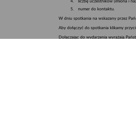
liczbę uczestników (imiona i na
numer do kontaktu.
W dniu spotkania na wskazany przez Pań
Aby dołączyć do spotkania klikamy przyci
Dołączając do wydarzenia wyrażają Państ
możliwość uczestnictwa bez udostępniani
cality
Zielona Góra
ent term
2026.08.13
ntact
PUE-ZielonaGora@zus.pl
tachments
13.08.2026_Załącznik nr 1 Klauzula 
13.08.2026_Załącznik nr 2 Oświadcz
kB)