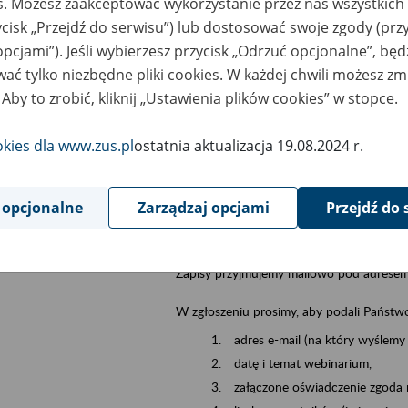
es. Możesz zaakceptować wykorzystanie przez nas wszystkich 
dzaj wydarzenia
Szkolenia
ycisk „Przejdź do serwisu”) lub dostosować swoje zgody (przy
opcjami”). Jeśli wybierzesz przycisk „Odrzuć opcjonalne”, bę
sential area
Emerytury i renty
ać tylko niezbędne pliki cookies. W każdej chwili możesz zm
 Aby to zrobić, kliknij „Ustawienia plików cookies” w stopce.
ent description
13.08.2026 r. o godz. 10.00
zapraszamy Pa
przeprowadzimy za pośrednictwem Cisco
okies dla www.zus.pl
ostatnia aktualizacja 19.08.2024 r.
W trakcie spotkania nasi eksperci przedst
 opcjonalne
Zarządzaj opcjami
Przejdź do 
podstawę prawną, cel, warunki i zasa
postępowanie o przyznanie świadczeni
Zapisy przyjmujemy mailowo pod adrese
W zgłoszeniu prosimy, aby podali Państw
adres e-mail (na który wyślemy 
datę i temat webinarium,
załączone oświadczenie zgoda