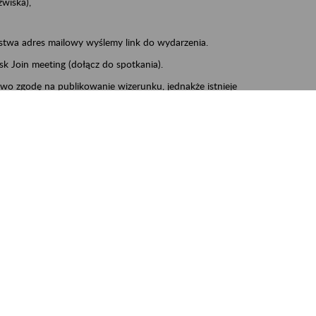
zwiska),
stwa adres mailowy wyślemy link do wydarzenia.
sk Join meeting (dołącz do spotkania).
wo zgodę na publikowanie wizerunku, jednakże istnieje
a obrazu i dźwięku ze swojego urządzenia.
informacyjna.docx (17 kB)
enie zgoda na przetwarzanie danych osobowych.docx (16