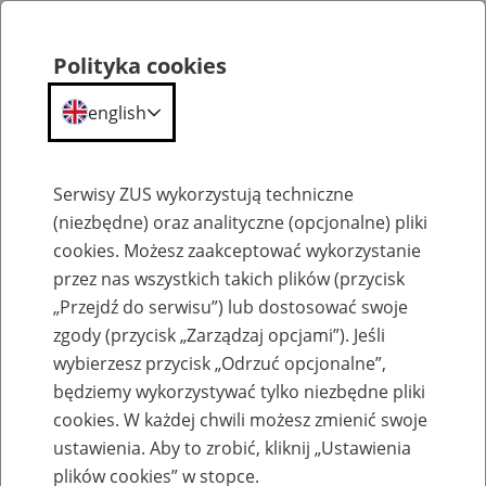
Polityka cookies
english
Menu
Search
Serwisy ZUS wykorzystują techniczne
(niezbędne) oraz analityczne (opcjonalne) pliki
cookies. Możesz zaakceptować wykorzystanie
Szkolenia
przez nas wszystkich takich plików (przycisk
„Przejdź do serwisu”) lub dostosować swoje
zgody (przycisk „Zarządzaj opcjami”). Jeśli
wybierzesz przycisk „Odrzuć opcjonalne”,
będziemy wykorzystywać tylko niezbędne pliki
cookies. W każdej chwili możesz zmienić swoje
Szkolenie online - Świadczenie
ustawienia. Aby to zrobić, kliknij „Ustawienia
uzupełniające dla osób niezdolnych do
plików cookies” w stopce.