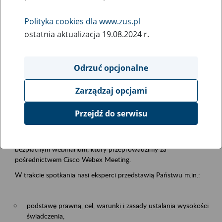
samodzielnej egzystencji
Polityka cookies dla www.zus.pl
ostatnia aktualizacja 19.08.2024 r.
Rodzaj wydarzenia
Szkolenia
Odrzuć opcjonalne
Essential area
Zarządzaj opcjami
Emerytury i renty
Przejdź do serwisu
Event description
13.08.2026 r. o godz. 10.00
zapraszamy Państwa do udziału w
bezpłatnym webinarium, który przeprowadzimy za
pośrednictwem Cisco Webex Meeting.
W trakcie spotkania nasi eksperci przedstawią Państwu m.in.:
podstawę prawną, cel, warunki i zasady ustalania wysokości
świadczenia,