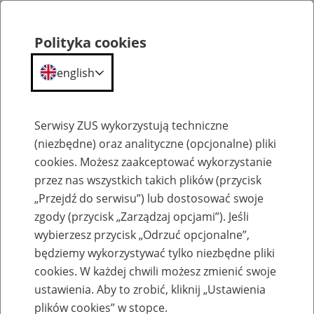
Polityka cookies
english
Menu
Search
Serwisy ZUS wykorzystują techniczne
(niezbędne) oraz analityczne (opcjonalne) pliki
cookies. Możesz zaakceptować wykorzystanie
Szkolenia
przez nas wszystkich takich plików (przycisk
„Przejdź do serwisu”) lub dostosować swoje
zgody (przycisk „Zarządzaj opcjami”). Jeśli
wybierzesz przycisk „Odrzuć opcjonalne”,
będziemy wykorzystywać tylko niezbędne pliki
cookies. W każdej chwili możesz zmienić swoje
Szkolenie online - Świadczenie
ustawienia. Aby to zrobić, kliknij „Ustawienia
uzupełniające dla osób niezdolnych do
plików cookies” w stopce.