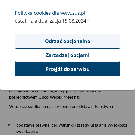
samodzielnej egzystencji
Polityka cookies dla www.zus.pl
ostatnia aktualizacja 19.08.2024 r.
Rodzaj wydarzenia
Szkolenia
Odrzuć opcjonalne
Essential area
Zarządzaj opcjami
Emerytury i renty
Przejdź do serwisu
Event description
13.08.2026 r. o godz. 10.00
zapraszamy Państwa do udziału w
bezpłatnym webinarium, który przeprowadzimy za
pośrednictwem Cisco Webex Meeting.
W trakcie spotkania nasi eksperci przedstawią Państwu m.in.:
podstawę prawną, cel, warunki i zasady ustalania wysokości
świadczenia,