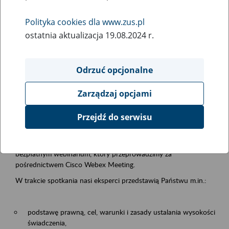
samodzielnej egzystencji
Polityka cookies dla www.zus.pl
ostatnia aktualizacja 19.08.2024 r.
Rodzaj wydarzenia
Szkolenia
Odrzuć opcjonalne
Essential area
Zarządzaj opcjami
Emerytury i renty
Przejdź do serwisu
Event description
13.08.2026 r. o godz. 10.00
zapraszamy Państwa do udziału w
bezpłatnym webinarium, który przeprowadzimy za
pośrednictwem Cisco Webex Meeting.
W trakcie spotkania nasi eksperci przedstawią Państwu m.in.:
podstawę prawną, cel, warunki i zasady ustalania wysokości
świadczenia,