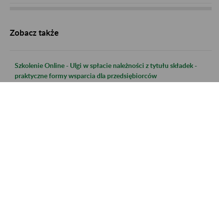
Zobacz także
Szkolenie Online - Ulgi w spłacie należności z tytułu składek -
praktyczne formy wsparcia dla przedsiębiorców
Szkolenie Online - Świadczenie uzupełniające dla osób
niezdolnych do samodzielnej egzystencji
Szkolenie online - Nabywanie uprawnień do emerytury dla osób
urodzonych po 31.12.1948 r.
Szkolenie online - Świadczenie uzupełniające dla osób
niezdolnych do samodzielnej egzystencji