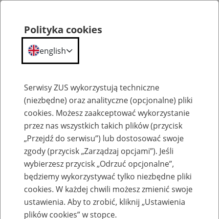
Polityka cookies
english
Menu
Search
Serwisy ZUS wykorzystują techniczne
(niezbędne) oraz analityczne (opcjonalne) pliki
cookies. Możesz zaakceptować wykorzystanie
Szkolenia
przez nas wszystkich takich plików (przycisk
„Przejdź do serwisu”) lub dostosować swoje
zgody (przycisk „Zarządzaj opcjami”). Jeśli
wybierzesz przycisk „Odrzuć opcjonalne”,
będziemy wykorzystywać tylko niezbędne pliki
cookies. W każdej chwili możesz zmienić swoje
Szkolenie online - Świadczenie
ustawienia. Aby to zrobić, kliknij „Ustawienia
uzupełniające dla osób niezdolnych do
plików cookies” w stopce.