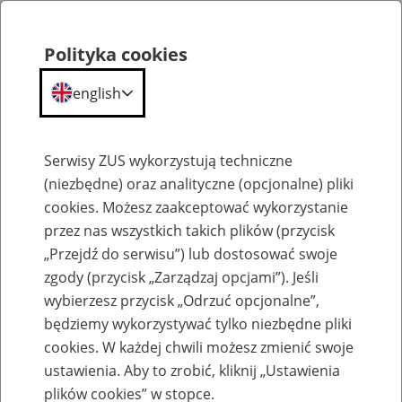
Polityka cookies
english
Menu
Search
Serwisy ZUS wykorzystują techniczne
(niezbędne) oraz analityczne (opcjonalne) pliki
cookies. Możesz zaakceptować wykorzystanie
Komunikaty
przez nas wszystkich takich plików (przycisk
„Przejdź do serwisu”) lub dostosować swoje
zgody (przycisk „Zarządzaj opcjami”). Jeśli
wybierzesz przycisk „Odrzuć opcjonalne”,
będziemy wykorzystywać tylko niezbędne pliki
cookies. W każdej chwili możesz zmienić swoje
Utrudnienia w dostępie do usług
ustawienia. Aby to zrobić, kliknij „Ustawienia
elektronicznych ZUS 24 i 25 stycznia
plików cookies” w stopce.