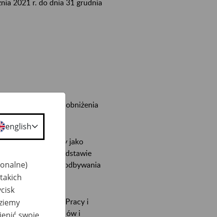
nia 2021 r. do dnia 31 grudnia
092100, w zakresie obniżenia
english
wym urzędzie pracy jako
ca stypendium na podstawie
jonalne)
rudnienia w okresie odbywania
atowy urząd pracy.
takich
cisk
Ministra Rodziny, Pracy i
dziemy
e klasyfikacji zawodów i
ienić swoje