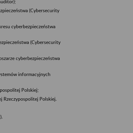
uditor);
ezpieczeństwa (Cybersecurity
akresu cyberbezpieczeństwa
ezpieczeństwa (Cybersecurity
obszarze cyberbezpieczeństwa
systemów informacyjnych
ospolitej Polskiej;
 Rzeczypospolitej Polskiej.
).