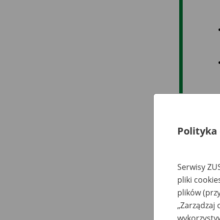
Polityka
Serwisy ZUS
pliki cooki
plików (prz
„Zarządzaj 
wykorzystyw