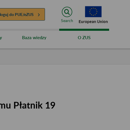
loguj do
PUE/eZUS
Search
y
Baza wiedzy
O ZUS
mu Płatnik 19