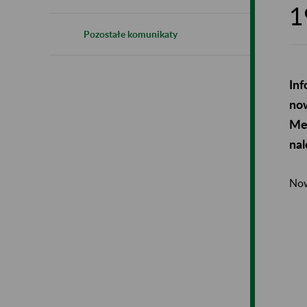
1
Pozostałe komunikaty
Inf
now
Met
nal
Now