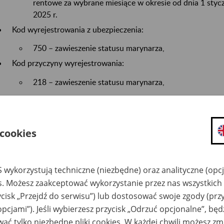
rentowe za wybrane miesiące w okresie od dnia 1 stycz
2025 r.
Kod wyrejestrowania z ubezpieczenia:
750 – zawieszenie statusu marynarza,
Kod przyczyny wyrejestrowania:
218 – zawieszenie statusu marynarza,
Zmianę zasad finansowania dla kodu tytułu ubezpieczenia 
składki zdrowotnej:
 cookies
092100 - osoba niepełnosprawna zarejestrowana w powiato
poszukująca pracy niepozostająca w zatrudnieniu pobierają
 wykorzystują techniczne (niezbędne) oraz analityczne (opc
ustawy z dnia 20 marca 2025 r. o rynku pracy i służbach zat
szkolenia lub stażu, na które została skierowana przez powi
es. Możesz zaakceptować wykorzystanie przez nas wszystkich 
ycisk „Przejdź do serwisu”) lub dostosować swoje zgody (przy
Zmianę opisu kodu zawodu wprowadzoną rozporządzeniem 
opcjami”). Jeśli wybierzesz przycisk „Odrzuć opcjonalne”, bę
Polityki Społecznej z dnia 21 października 2025 r. w sprawi
ać tylko niezbędne pliki cookies. W każdej chwili możesz zm