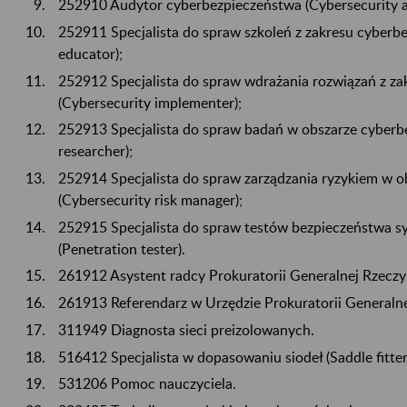
252910 Audytor cyberbezpieczeństwa (Cybersecurity a
252911 Specjalista do spraw szkoleń z zakresu cyberb
educator);
252912 Specjalista do spraw wdrażania rozwiązań z z
(Cybersecurity implementer);
252913 Specjalista do spraw badań w obszarze cyberb
researcher);
252914 Specjalista do spraw zarządzania ryzykiem w 
(Cybersecurity risk manager);
252915 Specjalista do spraw testów bezpieczeństwa 
(Penetration tester).
261912 Asystent radcy Prokuratorii Generalnej Rzeczyp
261913 Referendarz w Urzędzie Prokuratorii Generalnej
311949 Diagnosta sieci preizolowanych.
516412 Specjalista w dopasowaniu siodeł (Saddle fitter
531206 Pomoc nauczyciela.