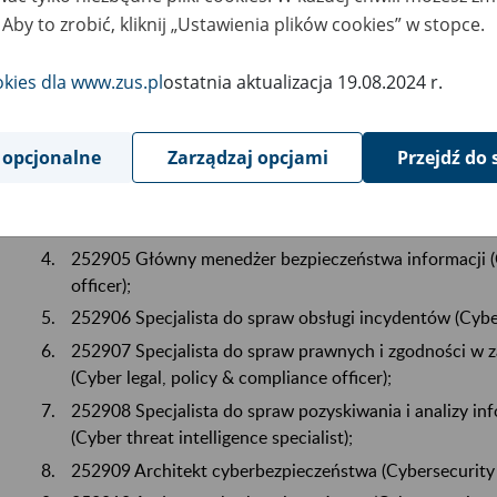
specjalności na potrzeby rynku pracy (Dz. U. poz. 1534). 
 Aby to zrobić, kliknij „Ustawienia plików cookies” w stopce.
dnia 1 stycznia 2026 r.
okies dla www.zus.pl
ostatnia aktualizacja 19.08.2024 r.
Dodanie nowych kodów zawodu:
 opcjonalne
Zarządzaj opcjami
Przejdź do 
134504 Kierownik praktycznej nauki zawodu.
229917 Specjalista w dziedzinie psychologii klinicznej.
242306 Doradca do spraw zatrudnienia.
252905 Główny menedżer bezpieczeństwa informacji (C
officer);
252906 Specjalista do spraw obsługi incydentów (Cyber
252907 Specjalista do spraw prawnych i zgodności w 
(Cyber legal, policy & compliance officer);
252908 Specjalista do spraw pozyskiwania i analizy in
(Cyber threat intelligence specialist);
252909 Architekt cyberbezpieczeństwa (Cybersecurity 