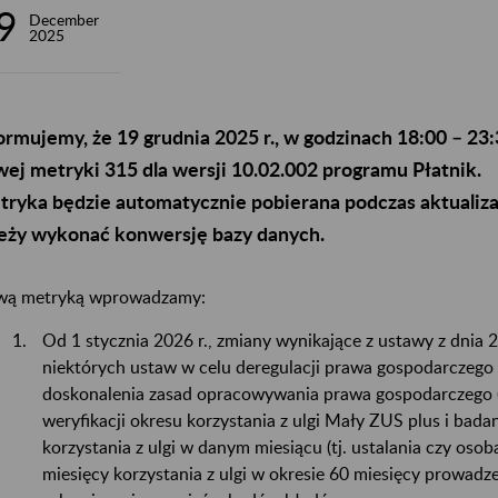
9
December
2025
ormujemy, że 19 grudnia 2025 r., w godzinach 18:00 – 2
ej metryki 315 dla wersji 10.02.002 programu Płatnik.
ryka będzie automatycznie pobierana podczas aktualizac
eży wykonać konwersję bazy danych.
ą metryką wprowadzamy:
Od 1 stycznia 2026 r., zmiany wynikające z ustawy z dnia 2
niektórych ustaw w celu deregulacji prawa gospodarczego 
doskonalenia zasad opracowywania prawa gospodarczego (D
weryfikacji okresu korzystania z ulgi Mały ZUS plus i bad
korzystania z ulgi w danym miesiącu (tj. ustalania czy osob
miesięcy korzystania z ulgi w okresie 60 miesięcy prowadze