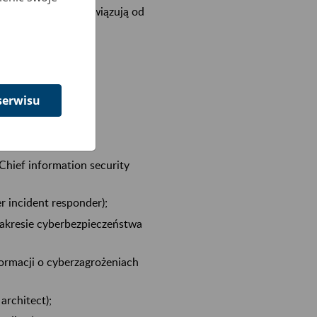
Poniższe zmiany obowiązują od
serwisu
hief information security
 incident responder);
zakresie cyberbezpieczeństwa
formacji o cyberzagrożeniach
architect);