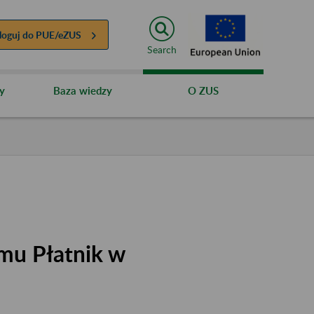
loguj do
PUE/eZUS
Search
y
Baza wiedzy
O ZUS
mu Płatnik w