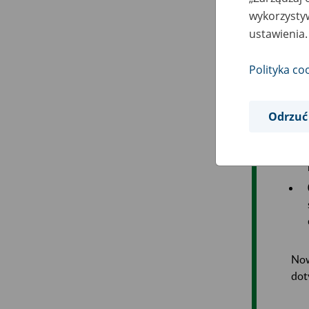
ora
wykorzystyw
ustawienia.
Now
Polityka co
Odrzuć
Now
dot