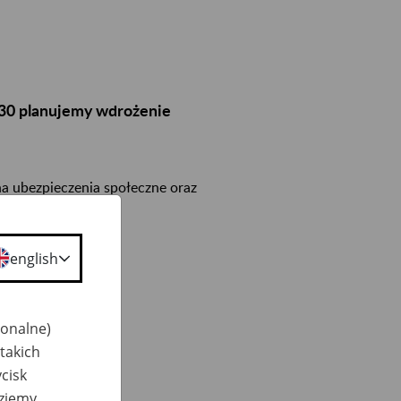
3:30 planujemy wdrożenie
na ubezpieczenia społeczne oraz
”.
english
i ZUS RCA:
jonalne)
takich
cisk
dziemy