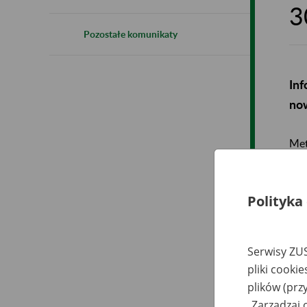
3
Pozostałe komunikaty
Inf
now
Met
fun
Met
Polityka
Now
Serwisy ZUS
pliki cooki
plików (prz
„Zarządzaj 