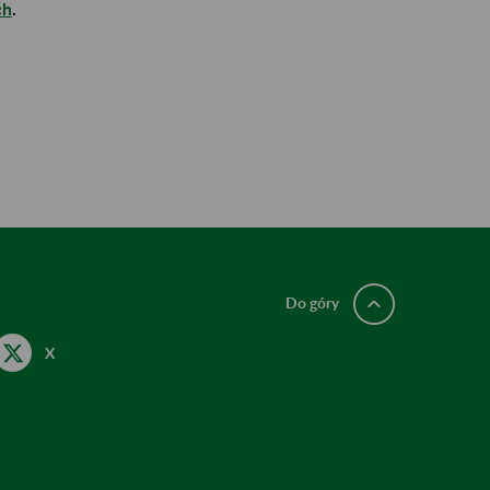
ch
.
Do góry
X