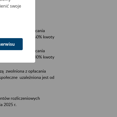
ienić swoje
zą zwolniona z opłacania
a społeczne stanowi 60% kwoty
serwisu
zą zwolniona z opłacania
a społeczne stanowi 30% kwoty
zą zwolniona z opłacania
społeczne uzależniona jest od
entów rozliczeniowych
a 2025 r.