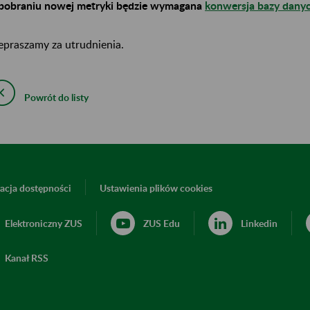
pobraniu nowej metryki będzie wymagana
konwersja bazy dany
epraszamy za utrudnienia.
Powrót do listy
acja dostępności
Ustawienia plików cookies
Elektroniczny ZUS
ZUS Edu
Linkedin
Kanał RSS