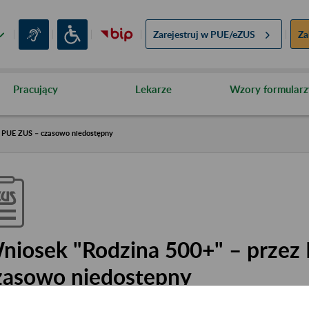
Zarejestruj w
PUE/eZUS
Za
Pracujący
Lekarze
Wzory formularz
z PUE ZUS – czasowo niedostępny
niosek "Rodzina 500+" – przez
zasowo niedostępny