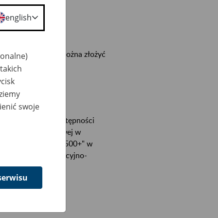
english
owych nie będzie można złożyć
jonalne)
takich
cisk
dziemy
ienić swoje
 r.
W czasie niedostępności
u w formie papierowej w
iadczenia "Rodzina 500+" w
 na Portalu Informacyjno-
30.06.2019 r.
serwisu