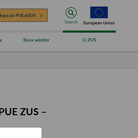
loguj do
PUE/eZUS
Search
y
Baza wiedzy
O ZUS
 PUE ZUS –