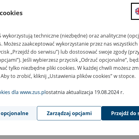
6
June
2019
 cookies
28 czerwca (od godz. 0:00) z powodu prowadzonych prac serwis
 wykorzystują techniczne (niezbędne) oraz analityczne (opc
osków o świadczenie "Rodzina 500+" przez portal PUE ZUS.
es. Możesz zaakceptować wykorzystanie przez nas wszystkich 
ycisk „Przejdź do serwisu”) lub dostosować swoje zgody (przy
utrudnienia przepraszamy.
opcjami”). Jeśli wybierzesz przycisk „Odrzuć opcjonalne”, bę
ać tylko niezbędne pliki cookies. W każdej chwili możesz zm
 Aby to zrobić, kliknij „Ustawienia plików cookies” w stopce.
raszamy do elektronicznego składania wniosków od 1 lipca 2019
ugi elektronicznego wnioskowania, możliwe jest złożenie wniosk
owiednim urzędzie/ośrodku pomocy społecznej realizującym św
okies dla www.zus.pl
ostatnia aktualizacja 19.08.2024 r.
nie właściwej według miejsca zamieszkania lub złożenie wniosku
ługowym
emp@tia
, który będzie dostępny do godz. 16:00 w dniu 
 opcjonalne
Zarządzaj opcjami
Przejdź do 