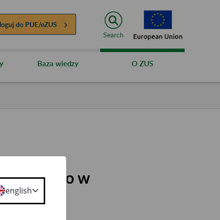
loguj do
PUE/eZUS
Search
y
Baza wiedzy
O ZUS
Rejonowego w
english