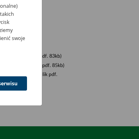
jonalne)
takich
cisk
dziemy
ienić swoje
lik pdf. 81kb)
Teresy Podoby
(plik pdf. 83kb)
Jerzego Podoby
(plik pdf. 85kb)
rzysztofa Podoby
(plik pdf.
serwisu