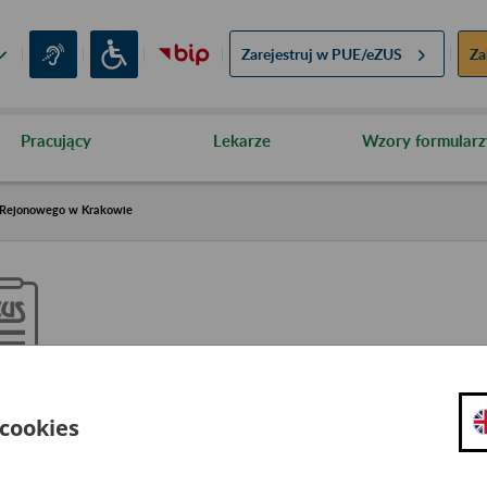
Zarejestruj w
PUE/eZUS
Za
Pracujący
Lekarze
Wzory formularz
 Rejonowego w Krakowie
yroki Sądu Okręgowego oraz 
 cookies
rakowie