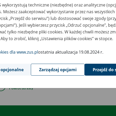
2
 wykorzystują techniczne (niezbędne) oraz analityczne (opc
July
2019
es. Możesz zaakceptować wykorzystanie przez nas wszystkich 
ycisk „Przejdź do serwisu”) lub dostosować swoje zgody (przy
opcjami”). Jeśli wybierzesz przycisk „Odrzuć opcjonalne”, bę
ać tylko niezbędne pliki cookies. W każdej chwili możesz zm
rok Sądu Okręgowego w Krakowie
z 22 lutego 2019 r. (p
 Aby to zrobić, kliknij „Ustawienia plików cookies” w stopce.
Wyrok Sądu Rejonowego dla Krakowa-Śródmieścia,
w sprawie 
okies dla www.zus.pl
ostatnia aktualizacja 19.08.2024 r.
Wyrok Sądu Rejonowego dla Krakowa-Śródmieścia,
w sprawie 
Wyrok Sądu Rejonowego dla Krakowa-Śródmieścia,
w sprawie K
91kb)
 opcjonalne
Zarządzaj opcjami
Przejdź do 
Powrót do listy