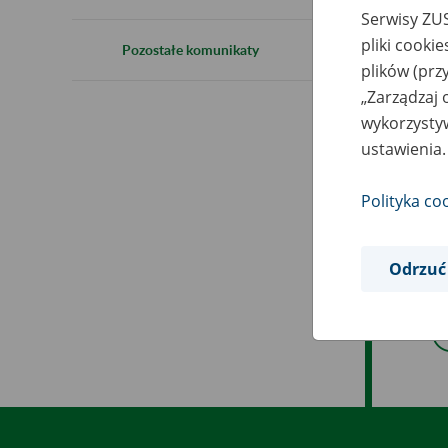
1
Serwisy ZUS
pliki cooki
Pozostałe komunikaty
plików (prz
„Zarządzaj 
wykorzystyw
Wy
ustawienia.
Polityka co
Odrzuć