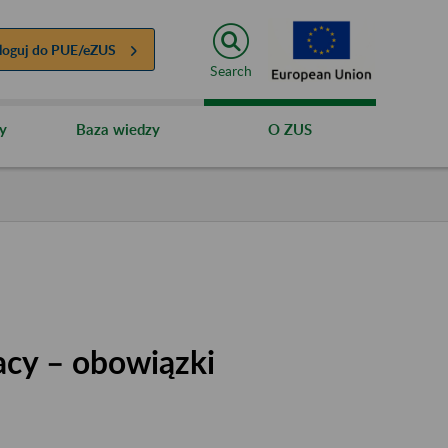
loguj do
PUE/eZUS
Search
y
Baza wiedzy
O ZUS
acy – obowiązki