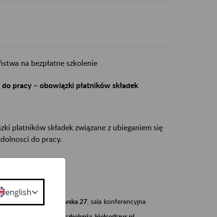
stwa na bezpłatne szkolenie
i do pracy – obowiązki płatników składek
ki platników składek związane z ubieganiem się
zdolnosci do pracy.
 9.00 - 12.00
english
 Kielcach, ul. Piotrkowska 27
, sala konferencyjna
d adresem e-mailowym:
szkolenia_kielce@zus.pl
.