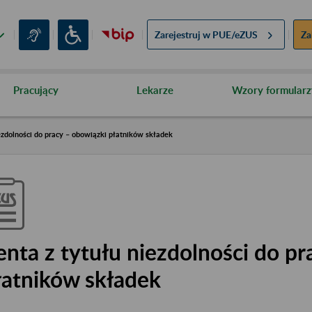
Zarejestruj w
PUE/eZUS
Za
Pracujący
Lekarze
Wzory formularz
ezdolności do pracy – obowiązki płatników składek
enta z tytułu niezdolności do pr
łatników składek