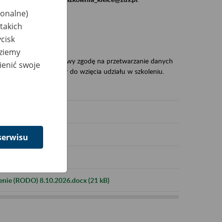
jonalne)
dane:
takich
cisk
dziemy
desłali na adres e-mailowy zgodę na przetwarzanie danych
ienić swoje
 to warunek niezbędny do wzięcia udziału w szkoleniu.
serwisu
enie (RODO) 8.10.2026.docx (21 kB)