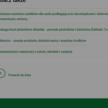
dstawa wymiaru zasiłków dla osób podlegających obowiązkowo i dobrow
terpretacje, zmiany.
sługa kont płatników składek - wnioski płatników i działania Zakładu "z 
bkonto - zasady podziału, dziedziczenia i wypłaty środków
zedawnienie należności z tytułu składek i nadpłat
Powrót do listy