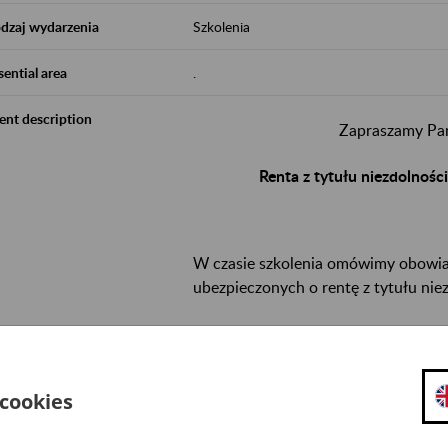
dzaj wydarzenia
Szkolenia
sential area
.
ent description
Zapraszamy Pań
Renta z tytułu niezdolnośc
W czasie szkolenia omówimy obowiaz
ubezpieczonych o rentę z tytułu nie
Termin:
8 października 2026 r.,
godz.
 cookies
Spotkanie odbędzie się w placówce
ZUS w
Zgłoszenia na szkolenie przyjmujemy po