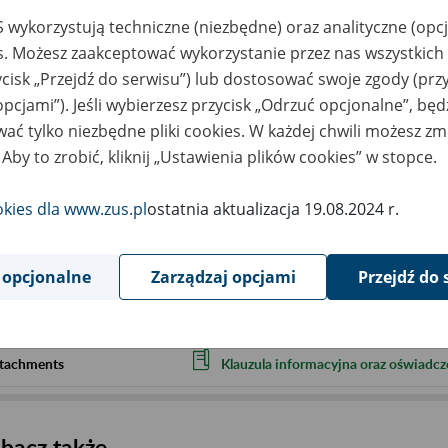
 wykorzystują techniczne (niezbędne) oraz analityczne (opc
Przy zapisie prosimy, aby podali Państwo 
es. Możesz zaakceptować wykorzystanie przez nas wszystkich 
- imię i nazwisko
ycisk „Przejdź do serwisu”) lub dostosować swoje zgody (przy
- adres e-mail.
opcjami”). Jeśli wybierzesz przycisk „Odrzuć opcjonalne”, bę
Prosimy także, aby wypełnili Państwo i o
ać tylko niezbędne pliki cookies. W każdej chwili możesz zm
osobowych, którą stanowi załącznik. Jest
 Aby to zrobić, kliknij „Ustawienia plików cookies” w stopce.
Serdecznie zapraszamy
okies dla www.zus.pl
ostatnia aktualizacja 19.08.2024 r.
cality
Kielce
ent term
2026.10.08
 opcjonalne
Zarządzaj opcjami
Przejdź do 
ntact
szkolenia_kielce@zus.pl
tachments
Klauzula informacyjna oraz oświadcz
bacz także