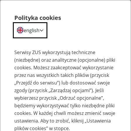
Polityka cookies
english
Menu
Search
Serwisy ZUS wykorzystują techniczne
(niezbędne) oraz analityczne (opcjonalne) pliki
cookies. Możesz zaakceptować wykorzystanie
Szkolenia
przez nas wszystkich takich plików (przycisk
„Przejdź do serwisu”) lub dostosować swoje
zgody (przycisk „Zarządzaj opcjami”). Jeśli
wybierzesz przycisk „Odrzuć opcjonalne”,
będziemy wykorzystywać tylko niezbędne pliki
cookies. W każdej chwili możesz zmienić swoje
Renta z tytułu niezdolności do pracy –
ustawienia. Aby to zrobić, kliknij „Ustawienia
obowiązki płatników składek
plików cookies” w stopce.