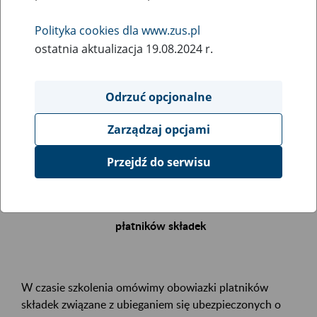
Polityka cookies dla www.zus.pl
Rodzaj wydarzenia
ostatnia aktualizacja 19.08.2024 r.
Szkolenia
Essential area
Odrzuć opcjonalne
.
Zarządzaj opcjami
Event description
Przejdź do serwisu
Zapraszamy Państwa na bezpłatne szkolenie
Renta z tytułu niezdolności do pracy – obowiązki
płatników składek
W czasie szkolenia omówimy obowiazki platników
składek związane z ubieganiem się ubezpieczonych o