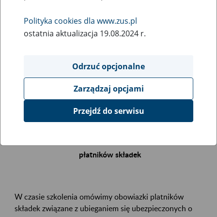
Polityka cookies dla www.zus.pl
Rodzaj wydarzenia
ostatnia aktualizacja 19.08.2024 r.
Szkolenia
Essential area
Odrzuć opcjonalne
.
Zarządzaj opcjami
Event description
Przejdź do serwisu
Zapraszamy Państwa na bezpłatne szkolenie
Renta z tytułu niezdolności do pracy – obowiązki
płatników składek
W czasie szkolenia omówimy obowiazki platników
składek związane z ubieganiem się ubezpieczonych o