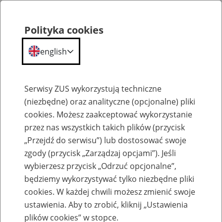
Polityka cookies
english
Menu
Search
Serwisy ZUS wykorzystują techniczne
(niezbędne) oraz analityczne (opcjonalne) pliki
cookies. Możesz zaakceptować wykorzystanie
Szkolenia
przez nas wszystkich takich plików (przycisk
„Przejdź do serwisu”) lub dostosować swoje
zgody (przycisk „Zarządzaj opcjami”). Jeśli
wybierzesz przycisk „Odrzuć opcjonalne”,
będziemy wykorzystywać tylko niezbędne pliki
cookies. W każdej chwili możesz zmienić swoje
Renta z tytułu niezdolności do pracy –
ustawienia. Aby to zrobić, kliknij „Ustawienia
obowiązki płatników składek
plików cookies” w stopce.