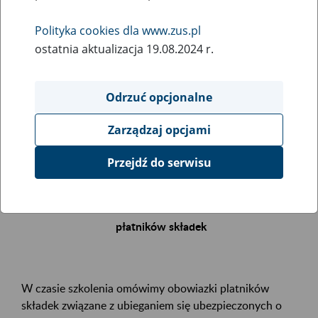
Polityka cookies dla www.zus.pl
Rodzaj wydarzenia
ostatnia aktualizacja 19.08.2024 r.
Szkolenia
Essential area
Odrzuć opcjonalne
.
Zarządzaj opcjami
Event description
Przejdź do serwisu
Zapraszamy Państwa na bezpłatne szkolenie
Renta z tytułu niezdolności do pracy – obowiązki
płatników składek
W czasie szkolenia omówimy obowiazki platników
składek związane z ubieganiem się ubezpieczonych o