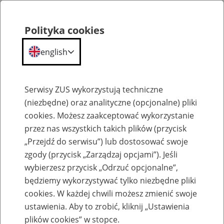
Polityka cookies
english
Menu
Search
Serwisy ZUS wykorzystują techniczne
(niezbędne) oraz analityczne (opcjonalne) pliki
cookies. Możesz zaakceptować wykorzystanie
Szkolenia
przez nas wszystkich takich plików (przycisk
„Przejdź do serwisu”) lub dostosować swoje
zgody (przycisk „Zarządzaj opcjami”). Jeśli
wybierzesz przycisk „Odrzuć opcjonalne”,
będziemy wykorzystywać tylko niezbędne pliki
cookies. W każdej chwili możesz zmienić swoje
Renta z tytułu niezdolności do pracy –
ustawienia. Aby to zrobić, kliknij „Ustawienia
obowiązki płatników składek
plików cookies” w stopce.