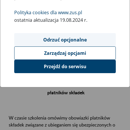
Polityka cookies dla www.zus.pl
Rodzaj wydarzenia
ostatnia aktualizacja 19.08.2024 r.
Szkolenia
Essential area
Odrzuć opcjonalne
.
Zarządzaj opcjami
Event description
Przejdź do serwisu
Zapraszamy Państwa na bezpłatne szkolenie
Renta z tytułu niezdolności do pracy – obowiązki
płatników składek
W czasie szkolenia omówimy obowiazki platników
składek związane z ubieganiem się ubezpieczonych o