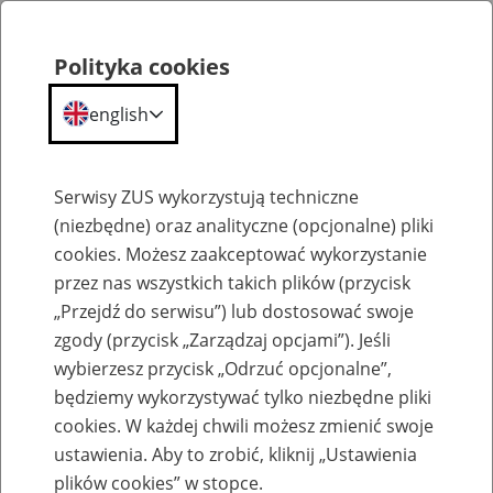
Polityka cookies
english
Menu
Search
Serwisy ZUS wykorzystują techniczne
(niezbędne) oraz analityczne (opcjonalne) pliki
cookies. Możesz zaakceptować wykorzystanie
Szkolenia
przez nas wszystkich takich plików (przycisk
„Przejdź do serwisu”) lub dostosować swoje
zgody (przycisk „Zarządzaj opcjami”). Jeśli
wybierzesz przycisk „Odrzuć opcjonalne”,
będziemy wykorzystywać tylko niezbędne pliki
cookies. W każdej chwili możesz zmienić swoje
Renta z tytułu niezdolności do pracy –
ustawienia. Aby to zrobić, kliknij „Ustawienia
obowiązki płatników składek
plików cookies” w stopce.