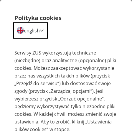
Polityka cookies
english
Menu
Search
Serwisy ZUS wykorzystują techniczne
(niezbędne) oraz analityczne (opcjonalne) pliki
cookies. Możesz zaakceptować wykorzystanie
Inne
przez nas wszystkich takich plików (przycisk
„Przejdź do serwisu”) lub dostosować swoje
zgody (przycisk „Zarządzaj opcjami”). Jeśli
wybierzesz przycisk „Odrzuć opcjonalne”,
będziemy wykorzystywać tylko niezbędne pliki
cookies. W każdej chwili możesz zmienić swoje
Zapraszamy na dyżury telefoniczne
ustawienia. Aby to zrobić, kliknij „Ustawienia
ekspertów II Oddziału ZUS w Warszawie,
plików cookies” w stopce.