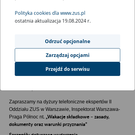
Inspektorat Warszawa- Praga Północ nt.
„Wakacje składkowe – zasady, dokumenty
Polityka cookies dla www.zus.pl
oraz warunki przyznania”
ostatnia aktualizacja 19.08.2024 r.
Rodzaj wydarzenia
Odrzuć opcjonalne
Inne
Zarządzaj opcjami
Essential area
Przejdź do serwisu
ubezpieczenia społeczne
Event description
Zapraszamy na dyżury telefoniczne ekspertów II
Oddziału ZUS w Warszawie, Inspektorat Warszawa-
.
„Wakacje składkowe – zasady,
Praga Północ nt
dokumenty oraz warunki przyznania
”
Szczegóły dotyczące wydarzenia