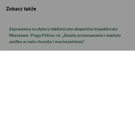
Zobacz także
Zapraszamy na dyżury telefoniczne ekspertów Inspektoratu
Warszawa- Praga Północ nt. „Zasady przyznawania i wypłaty
zasiłku w razie choroby i macierzyństwa”.
Zapraszamy na dyżury telefoniczne ekspertów II Oddziału ZUS
w Warszawie, Inspektorat Warszawa- Praga Północ nt. „Ulga na
START, mały ZUS plus, preferencyjne składki, działalność
nieewidencjonowana – warunki, uprawnienia, skutki”.
Zapraszamy na dyżury telefoniczne ekspertów Inspektoratu
Warszawa- Praga Północ nt. ,, Świadczenia długoterminowe
przyznawane i wypłacane przez ZUS oraz zasady ich
przeliczania”.
Zapraszamy na dyżury telefoniczne ekspertów II Oddziału ZUS