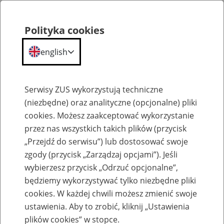
Polityka cookies
english
Menu
Search
Serwisy ZUS wykorzystują techniczne
(niezbędne) oraz analityczne (opcjonalne) pliki
cookies. Możesz zaakceptować wykorzystanie
Inne
przez nas wszystkich takich plików (przycisk
„Przejdź do serwisu”) lub dostosować swoje
zgody (przycisk „Zarządzaj opcjami”). Jeśli
wybierzesz przycisk „Odrzuć opcjonalne”,
będziemy wykorzystywać tylko niezbędne pliki
cookies. W każdej chwili możesz zmienić swoje
Zapraszamy na dyżury telefoniczne
ustawienia. Aby to zrobić, kliknij „Ustawienia
ekspertów II Oddziału ZUS w Warszawie,
plików cookies” w stopce.