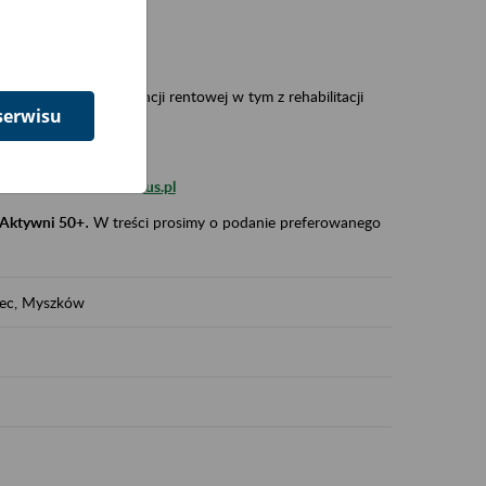
 w Polsce,
 wypadkowej i prewencji rentowej w tym z rehabilitacji
serwisu
zus.szkolenia.czewa@zus.pl
 Aktywni 50+
.
W treści prosimy o podanie preferowanego
iec, Myszków