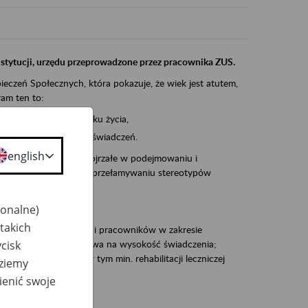
instytucji, urzędu przeprowadzone przez pracownika ZUS.
eczeń Społecznych, która pokazuje, że wiek jest atutem,
am ten to:
po pięćdziesiątym roku życia,
 kariery i przyszłych świadczeń.
english
cyjne wspiera osoby dojrzałe w podejmowaniu i
baniu o zdrowie oraz przełamywaniu stereotypów
jonalne)
takich
zacjami pracodawców i pracowników w zakresie
cisk
Polsce – tego co wpływa na wysokość świadczenia;
prewencji rentowej w tym min. rehabilitacji leczniczej
dziemy
ienić swoje
dukuje: