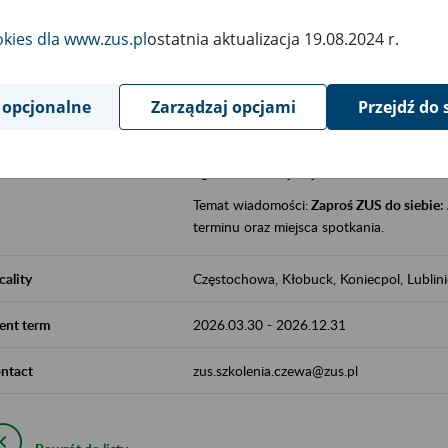
jak zbudowany jest system emerytalny
okies dla www.zus.pl
ostatnia aktualizacja 19.08.2024 r.
jak zwiększyć emeryturę,
czy można pracować na emeryturze,
jak skorzystać z programów prewencji
 opcjonalne
Zarządzaj opcjami
Przejdź do 
leczniczej prowadzonej przez ZUS.
Zgłoszenie przyjmujemy na adres e-mail:
Temat wiadomości:
Zaproś ZUS do siebie:
terminu oraz miejsca spotkania.
cality
Częstochowa, Kłobuck, Koniecpol, Lublin
ent term
2026.03.30
-
2026.12.31
ntact
zus.szkolenia.czewa@zus.pl