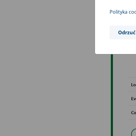
Polityka co
Odrzuć
Lo
Ev
Co