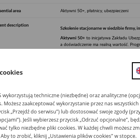
sential area
Aktywni 50+, płatnicy, ubezpieczeni
ent description
Szkolenie stacjonarne w siedzibie firmy, 
Aktywni 50+
to inicjatywa Zakładu Ubezpi
a doświadczenie ma realną wartość. Progr
promocja aktywności zawodowej osób 
zachęcanie do świadomego planowania
 cookies
ZUS przez działania informacyjne i eduka
kontynuowaniu aktywności zawodowej, d
związanych z wiekiem.
 wykorzystują techniczne (niezbędne) oraz analityczne (opc
es. Możesz zaakceptować wykorzystanie przez nas wszystkich 
Aktywni 50+
to współpraca ZUS z organi
ycisk „Przejdź do serwisu”) lub dostosować swoje zgody (przy
edukowania nt. systemu emerytalnego w 
działań z obszaru prewencji wypadkowej i 
opcjami”). Jeśli wybierzesz przycisk „Odrzuć opcjonalne”, bę
realizowanej przez ZUS.
ać tylko niezbędne pliki cookies. W każdej chwili możesz zm
W ramach inicjatywy Aktywni 50+, ZUS e
 Aby to zrobić, kliknij „Ustawienia plików cookies” w stopce.