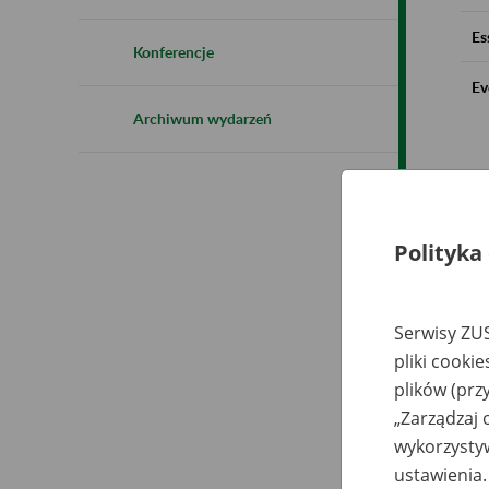
Es
Konferencje
Ev
Archiwum wydarzeń
Polityka
Serwisy ZUS
pliki cooki
plików (prz
„Zarządzaj 
wykorzystyw
ustawienia.