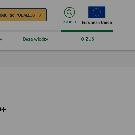
loguj do
PUE/eZUS
Search
y
Baza wiedzy
O ZUS
0+