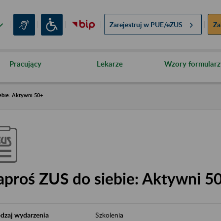
Zarejestruj w
PUE/eZUS
Za
Pracujący
Lekarze
Wzory formularz
ebie: Aktywni 50+
aproś ZUS do siebie: Aktywni 5
dzaj wydarzenia
Szkolenia