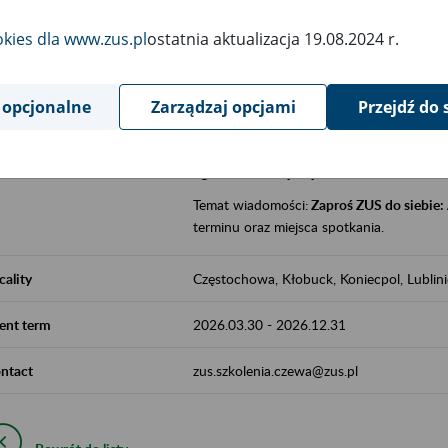
jak zbudowany jest system emerytalny
okies dla www.zus.pl
ostatnia aktualizacja 19.08.2024 r.
jak zwiększyć emeryturę,
czy można pracować na emeryturze,
jak skorzystać z programów prewencji
 opcjonalne
Zarządzaj opcjami
Przejdź do 
leczniczej prowadzonej przez ZUS.
Zgłoszenie przyjmujemy na adres e-mail:
Temat wiadomości:
Zaproś ZUS do siebie:
terminu oraz miejsca spotkania.
cality
Częstochowa, Kłobuck, Koniecpol, Lublin
ent term
2026.03.30
-
2026.12.31
ntact
zus.szkolenia.czewa@zus.pl