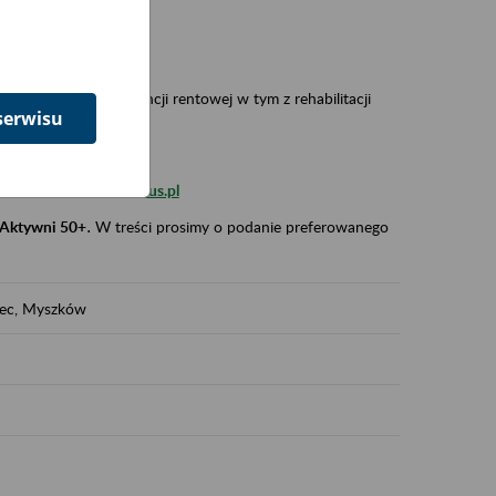
 w Polsce,
 wypadkowej i prewencji rentowej w tym z rehabilitacji
serwisu
zus.szkolenia.czewa@zus.pl
 Aktywni 50+
.
W treści prosimy o podanie preferowanego
iec, Myszków