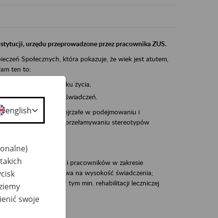
instytucji, urzędu przeprowadzone przez pracownika ZUS.
eczeń Społecznych, która pokazuje, że wiek jest atutem,
am ten to:
po pięćdziesiątym roku życia,
 kariery i przyszłych świadczeń.
english
cyjne wspiera osoby dojrzałe w podejmowaniu i
baniu o zdrowie oraz przełamywaniu stereotypów
jonalne)
takich
zacjami pracodawców i pracowników w zakresie
cisk
Polsce – tego co wpływa na wysokość świadczenia;
prewencji rentowej w tym min. rehabilitacji leczniczej
dziemy
ienić swoje
dukuje: