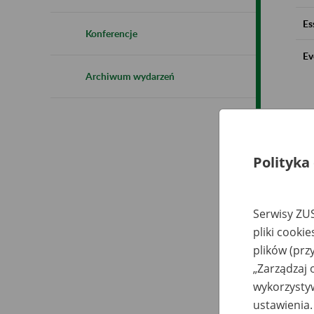
Es
Konferencje
Ev
Archiwum wydarzeń
Polityka
Serwisy ZUS
pliki cooki
plików (prz
„Zarządzaj 
wykorzystyw
ustawienia.