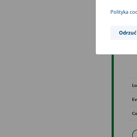
Polityka co
Odrzuć
Lo
Ev
Co