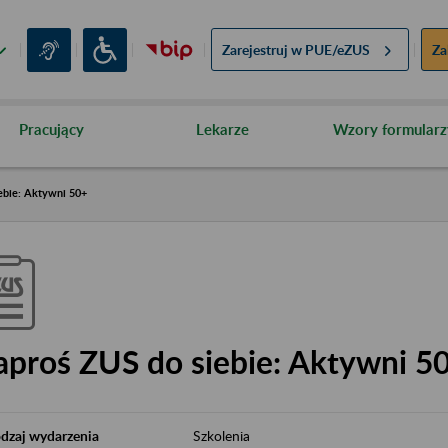
Zarejestruj w
PUE/eZUS
Za
Pracujący
Lekarze
Wzory formularz
ebie: Aktywni 50+
aproś ZUS do siebie: Aktywni 5
dzaj wydarzenia
Szkolenia