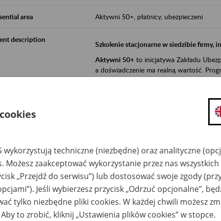
sential area
Aktywni 50+, płatnicy, ubezpieczeni
ent description
Szkolenie stacjonarne w siedzibie firmy, 
Aktywni 50+
to inicjatywa Zakładu Ubezpi
a doświadczenie ma realną wartość. Progr
promocja aktywności zawodowej osób 
zachęcanie do świadomego planowania
 cookies
ZUS przez działania informacyjne i eduka
kontynuowaniu aktywności zawodowej, d
związanych z wiekiem.
 wykorzystują techniczne (niezbędne) oraz analityczne (opc
es. Możesz zaakceptować wykorzystanie przez nas wszystkich 
Aktywni 50+
to współpraca ZUS z organi
ycisk „Przejdź do serwisu”) lub dostosować swoje zgody (przy
edukowania nt. systemu emerytalnego w 
działań z obszaru prewencji wypadkowej i 
opcjami”). Jeśli wybierzesz przycisk „Odrzuć opcjonalne”, bę
realizowanej przez ZUS.
ać tylko niezbędne pliki cookies. W każdej chwili możesz zm
W ramach inicjatywy Aktywni 50+, ZUS e
 Aby to zrobić, kliknij „Ustawienia plików cookies” w stopce.