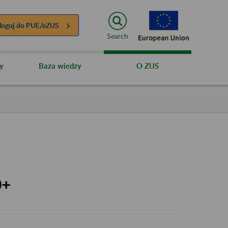
loguj do
PUE/eZUS
Search
y
Baza wiedzy
O ZUS
0+