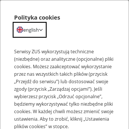
Polityka cookies
english
Menu
Search
Serwisy ZUS wykorzystują techniczne
(niezbędne) oraz analityczne (opcjonalne) pliki
cookies. Możesz zaakceptować wykorzystanie
Szkolenia
przez nas wszystkich takich plików (przycisk
„Przejdź do serwisu”) lub dostosować swoje
zgody (przycisk „Zarządzaj opcjami”). Jeśli
wybierzesz przycisk „Odrzuć opcjonalne”,
będziemy wykorzystywać tylko niezbędne pliki
cookies. W każdej chwili możesz zmienić swoje
Zaproś ZUS do siebie: Aktywni 50+
ustawienia. Aby to zrobić, kliknij „Ustawienia
plików cookies” w stopce.