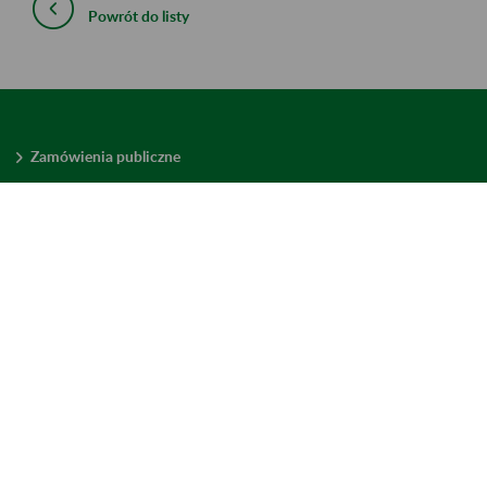
Powrót do listy
Zamówienia publiczne
Oferty pracy w ZUS
Praktyki i staże w ZUS
Konkursy ofert
Mienie zbędne
Mapa serwisu
Deklaracja dostępności
Ustawienia plików cookies