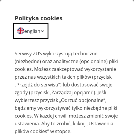
Polityka cookies
english
Menu
Search
Serwisy ZUS wykorzystują techniczne
(niezbędne) oraz analityczne (opcjonalne) pliki
cookies. Możesz zaakceptować wykorzystanie
Szkolenia
przez nas wszystkich takich plików (przycisk
„Przejdź do serwisu”) lub dostosować swoje
zgody (przycisk „Zarządzaj opcjami”). Jeśli
wybierzesz przycisk „Odrzuć opcjonalne”,
będziemy wykorzystywać tylko niezbędne pliki
cookies. W każdej chwili możesz zmienić swoje
Zaproś ZUS do siebie: Aktywni 50+
ustawienia. Aby to zrobić, kliknij „Ustawienia
plików cookies” w stopce.