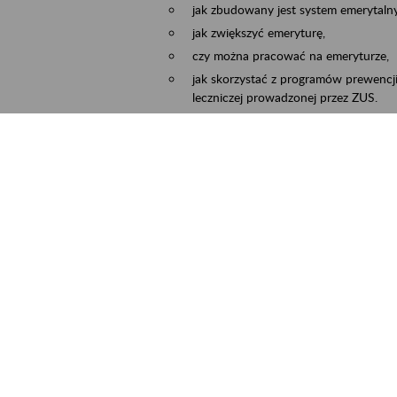
jak zbudowany jest system emerytalny
jak zwiększyć emeryturę,
czy można pracować na emeryturze,
jak skorzystać z programów prewencji
leczniczej prowadzonej przez ZUS.
Zgłoszenie przyjmujemy na adres e-mail:
Temat wiadomości:
Zaproś ZUS do siebie:
terminu oraz miejsca spotkania.
cality
Częstochowa, Kłobuck, Koniecpol, Lublin
ent term
2026.03.30
-
2026.12.31
ntact
zus.szkolenia.czewa@zus.pl