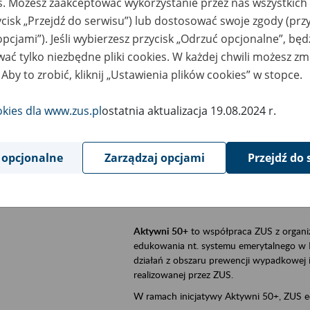
es. Możesz zaakceptować wykorzystanie przez nas wszystkich 
ycisk „Przejdź do serwisu”) lub dostosować swoje zgody (przy
sential area
Aktywni 50+, płatnicy, ubezpieczeni
opcjami”). Jeśli wybierzesz przycisk „Odrzuć opcjonalne”, bę
ać tylko niezbędne pliki cookies. W każdej chwili możesz zm
ent description
Szkolenie stacjonarne w siedzibie firmy, 
 Aby to zrobić, kliknij „Ustawienia plików cookies” w stopce.
Aktywni 50+
to inicjatywa Zakładu Ubezpi
a doświadczenie ma realną wartość. Progr
okies dla www.zus.pl
ostatnia aktualizacja 19.08.2024 r.
promocja aktywności zawodowej osób 
zachęcanie do świadomego planowania
 opcjonalne
Zarządzaj opcjami
Przejdź do 
ZUS przez działania informacyjne i eduka
kontynuowaniu aktywności zawodowej, d
związanych z wiekiem.
Aktywni 50+
to współpraca ZUS z organi
edukowania nt. systemu emerytalnego w 
działań z obszaru prewencji wypadkowej i 
realizowanej przez ZUS.
W ramach inicjatywy Aktywni 50+, ZUS e