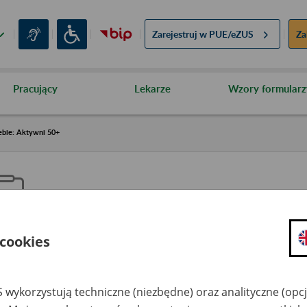
Zarejestruj w
PUE/eZUS
Za
Pracujący
Lekarze
Wzory formularz
ebie: Aktywni 50+
 cookies
aproś ZUS do siebie: Aktywni 5
 wykorzystują techniczne (niezbędne) oraz analityczne (opc
dzaj wydarzenia
Szkolenia