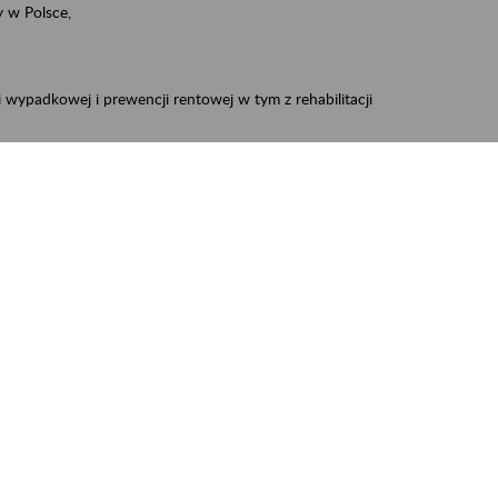
 w Polsce,
 wypadkowej i prewencji rentowej w tym z rehabilitacji
zus.szkolenia.czewa@zus.pl
 Aktywni 50+
.
W treści prosimy o podanie preferowanego
iec, Myszków