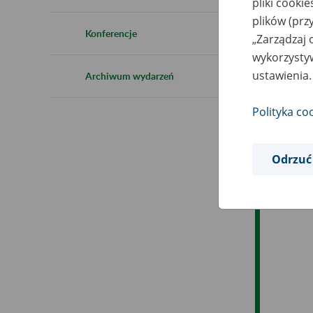
pliki cooki
plików (prz
Es
Konferencje
„Zarządzaj 
wykorzystyw
Ev
ustawienia.
Archiwum wydarzeń
Polityka co
Odrzuć