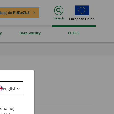
loguj do
PUE/eZUS
Search
y
Baza wiedzy
O ZUS
english
0+
jonalne)