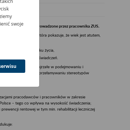
takich
cisk
dziemy
ienić swoje
instytucji, urzędu przeprowadzone przez pracownika ZUS.
eczeń Społecznych, która pokazuje, że wiek jest atutem,
am ten to:
po pięćdziesiątym roku życia,
 kariery i przyszłych świadczeń.
serwisu
cyjne wspiera osoby dojrzałe w podejmowaniu i
baniu o zdrowie oraz przełamywaniu stereotypów
zacjami pracodawców i pracowników w zakresie
Polsce – tego co wpływa na wysokość świadczenia;
prewencji rentowej w tym min. rehabilitacji leczniczej
dukuje: