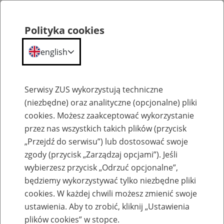
Polityka cookies
english
Menu
Search
Serwisy ZUS wykorzystują techniczne
(niezbędne) oraz analityczne (opcjonalne) pliki
cookies. Możesz zaakceptować wykorzystanie
Szkolenia
przez nas wszystkich takich plików (przycisk
„Przejdź do serwisu”) lub dostosować swoje
zgody (przycisk „Zarządzaj opcjami”). Jeśli
wybierzesz przycisk „Odrzuć opcjonalne”,
będziemy wykorzystywać tylko niezbędne pliki
cookies. W każdej chwili możesz zmienić swoje
Zaproś ZUS do siebie: Aktywni 50+
ustawienia. Aby to zrobić, kliknij „Ustawienia
plików cookies” w stopce.